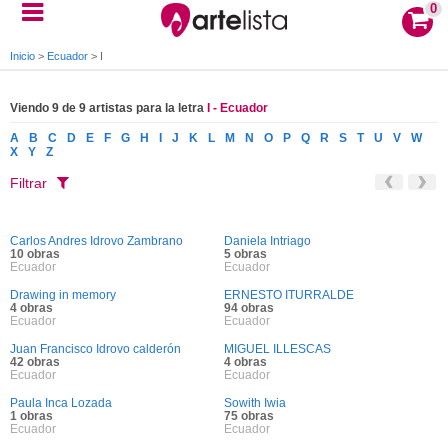
0
Inicio
>
Ecuador
>
I
Viendo 9 de 9 artistas para la letra
I - Ecuador
A
B
C
D
E
F
G
H
I
J
K
L
M
N
O
P
Q
R
S
T
U
V
W
X
Y
Z
Filtrar
Carlos Andres Idrovo Zambrano
Daniela Intriago
10 obras
5 obras
Ecuador
Ecuador
Drawing in memory
ERNESTO ITURRALDE
4 obras
94 obras
Ecuador
Ecuador
Juan Francisco Idrovo calderón
MIGUEL ILLESCAS
42 obras
4 obras
Ecuador
Ecuador
Paula Inca Lozada
Sowith Iwia
1 obras
75 obras
Ecuador
Ecuador