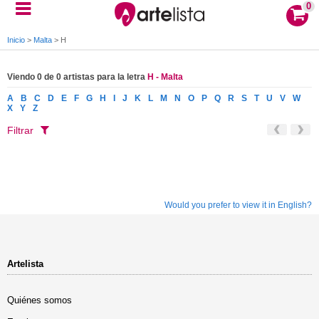
0
Inicio
>
Malta
>
H
Viendo 0 de 0 artistas para la letra
H - Malta
A
B
C
D
E
F
G
H
I
J
K
L
M
N
O
P
Q
R
S
T
U
V
W
X
Y
Z
Filtrar
Would you prefer to view it in English?
Artelista
Quiénes somos