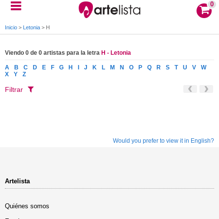
0
Inicio
>
Letonia
>
H
Viendo 0 de 0 artistas para la letra
H - Letonia
A
B
C
D
E
F
G
H
I
J
K
L
M
N
O
P
Q
R
S
T
U
V
W
X
Y
Z
Filtrar
Would you prefer to view it in English?
Artelista
Quiénes somos