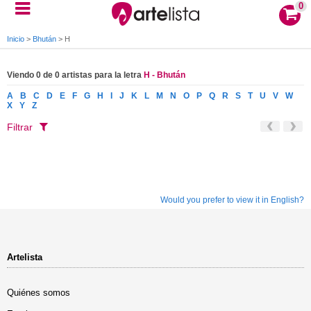
0
Inicio
>
Bhután
>
H
Viendo 0 de 0 artistas para la letra
H - Bhután
A
B
C
D
E
F
G
H
I
J
K
L
M
N
O
P
Q
R
S
T
U
V
W
X
Y
Z
Filtrar
Would you prefer to view it in English?
Artelista
Quiénes somos