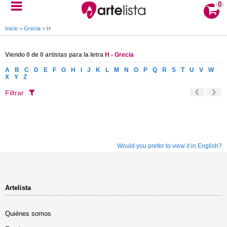
0
Inicio
>
Grecia
>
H
Viendo 0 de 0 artistas para la letra
H - Grecia
A
B
C
D
E
F
G
H
I
J
K
L
M
N
O
P
Q
R
S
T
U
V
W
X
Y
Z
Filtrar
Would you prefer to view it in English?
Artelista
Quiénes somos