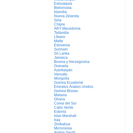
Eslovaquia
Bielorrusia
Islandia
Nueva Zelanda
Siria
Chipre
ARY Macedonia
Tailandia
Líbano
Malta
Eslovenia
Surinam
Sri Lanka
Jamaica
Bosnia y Herzegovina
Granada
Azerbaiyán
Vanuatu
Mongolia
Guinea Ecuatorial
Emiratos Árabes Unidos
Guinea-Bissau
Malasia
Ghana
Corea del Sur
Cabo Verde
Estonia
Islas Marshall
Iraq
Zimbabue
Micronesia
Arabia Saudí