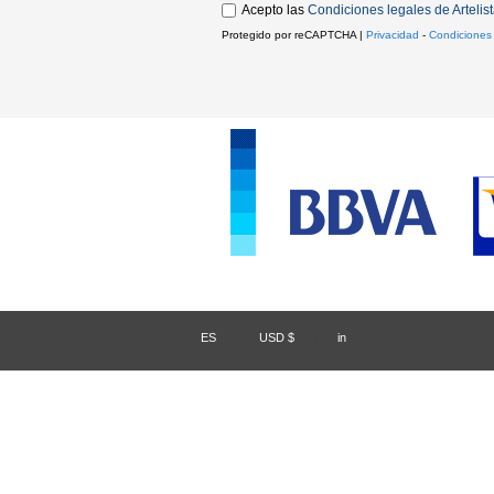
Acepto las
Condiciones legales de Artelis
Protegido por reCAPTCHA |
Privacidad
-
Condiciones
ES
/
USD $
/
in