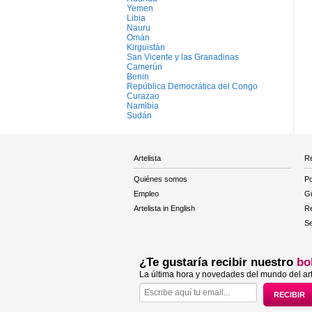
Yemen
Libia
Nauru
Omán
Kirguistán
San Vicente y las Granadinas
Camerún
Benin
República Democrática del Congo
Curazao
Namibia
Sudán
Artelista
Re
Quiénes somos
Po
Empleo
Gu
Artelista in English
R
Se
¿Te gustaría recibir nuestro
bo
La última hora y novedades del mundo del art