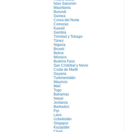
Islas Salomón
Mauritania
Burundi
Guinea
Corea del Norte
Comoras
Kuwait
Gambia
Trinidad y Tobago
Túnez
Nigeria
Brunéi
Belice
Mónaco
Burkina Faso
San Cristóbal y Nevis
Costa de Marfil
Guyana
Turkmenistán
Mauricio
Malí
Togo
Bahamas
Nepal
Jordania
Barbados
Fiyi
Laos
Uzbekistán
Singapur
Kazajstán
Chad