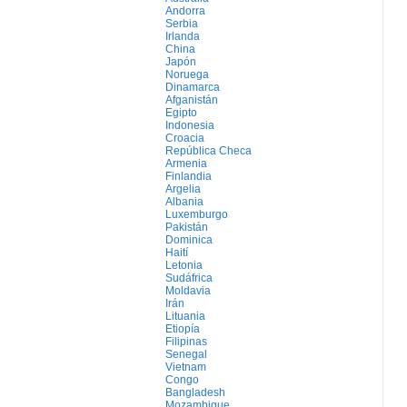
Andorra
Serbia
Irlanda
China
Japón
Noruega
Dinamarca
Afganistán
Egipto
Indonesia
Croacia
República Checa
Armenia
Finlandia
Argelia
Albania
Luxemburgo
Pakistán
Dominica
Haití
Letonia
Sudáfrica
Moldavia
Irán
Lituania
Etiopía
Filipinas
Senegal
Vietnam
Congo
Bangladesh
Mozambique