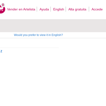
0
Vender en Artelista
Ayuda
English
Alta gratuita
Accede
Would you prefer to view it in English?
Z