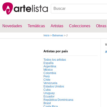
Novedades
Temáticas
Artistas
Colecciones
Obras
Inicio
>
Bahamas
>
J
V
Artistas por país
Todos los artistas
España
Argentina
México
Colombia
Perú
Chile
Venezuela
Estados Unidos
Cuba
Uruguay
Ecuador
República Dominicana
Brasil
Costa Rica