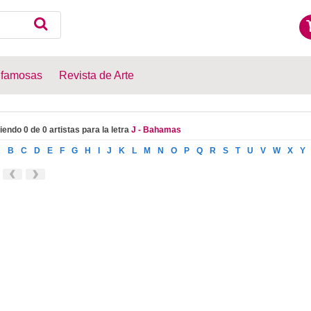
 famosas
Revista de Arte
iendo 0 de 0 artistas para la letra
J - Bahamas
A
B
C
D
E
F
G
H
I
J
K
L
M
N
O
P
Q
R
S
T
U
V
W
X
Y