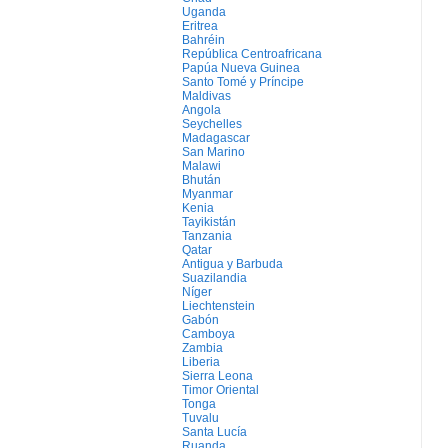
Uganda
Eritrea
Bahréin
República Centroafricana
Papúa Nueva Guinea
Santo Tomé y Príncipe
Maldivas
Angola
Seychelles
Madagascar
San Marino
Malawi
Bhután
Myanmar
Kenia
Tayikistán
Tanzania
Qatar
Antigua y Barbuda
Suazilandia
Níger
Liechtenstein
Gabón
Camboya
Zambia
Liberia
Sierra Leona
Timor Oriental
Tonga
Tuvalu
Santa Lucía
Ruanda