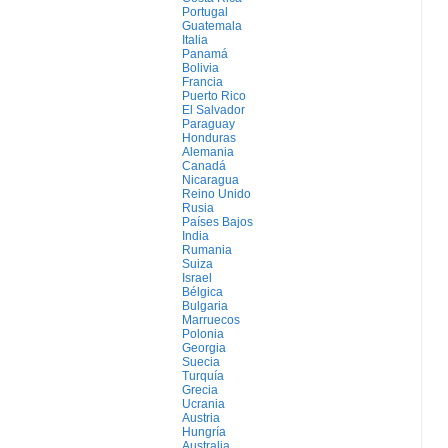
Portugal
Guatemala
Italia
Panamá
Bolivia
Francia
Puerto Rico
El Salvador
Paraguay
Honduras
Alemania
Canadá
Nicaragua
Reino Unido
Rusia
Países Bajos
India
Rumania
Suiza
Israel
Bélgica
Bulgaria
Marruecos
Polonia
Georgia
Suecia
Turquía
Grecia
Ucrania
Austria
Hungría
Australia