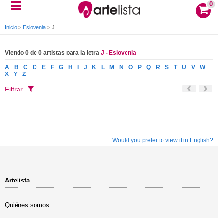
0
Inicio
>
Eslovenia
>
J
Viendo 0 de 0 artistas para la letra
J - Eslovenia
A
B
C
D
E
F
G
H
I
J
K
L
M
N
O
P
Q
R
S
T
U
V
W
X
Y
Z
Filtrar
Would you prefer to view it in English?
Artelista
Quiénes somos