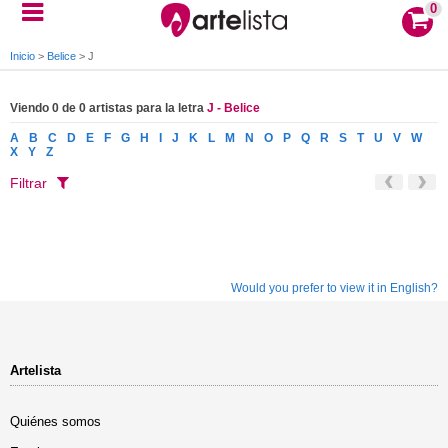
0
Inicio
>
Belice
>
J
Viendo 0 de 0 artistas para la letra
J - Belice
A
B
C
D
E
F
G
H
I
J
K
L
M
N
O
P
Q
R
S
T
U
V
W
X
Y
Z
Filtrar
Would you prefer to view it in English?
Artelista
Quiénes somos