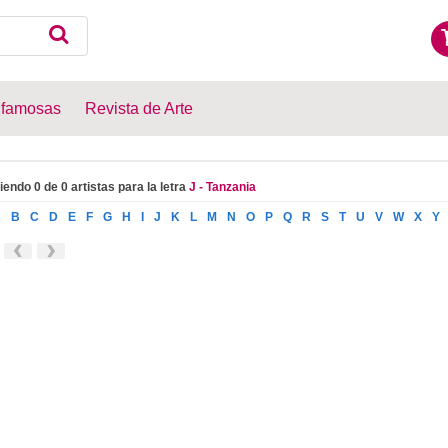
 famosas
Revista de Arte
iendo 0 de 0 artistas para la letra
J - Tanzania
A
B
C
D
E
F
G
H
I
J
K
L
M
N
O
P
Q
R
S
T
U
V
W
X
Y