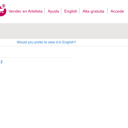
0
Vender en Artelista
Ayuda
English
Alta gratuita
Accede
Would you prefer to view it in English?
Z