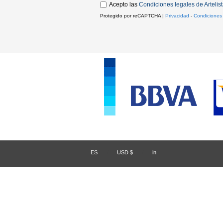
Acepto las
Condiciones legales de Artelis
Protegido por reCAPTCHA |
Privacidad
-
Condiciones
ES
/
USD $
/
in