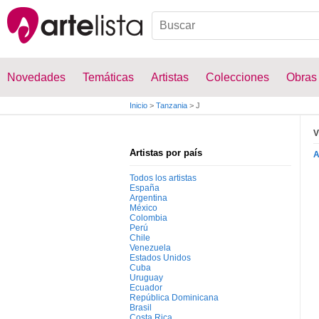
Novedades
Temáticas
Artistas
Colecciones
Obras
Inicio
>
Tanzania
>
J
V
Artistas por país
Todos los artistas
España
Argentina
México
Colombia
Perú
Chile
Venezuela
Estados Unidos
Cuba
Uruguay
Ecuador
República Dominicana
Brasil
Costa Rica