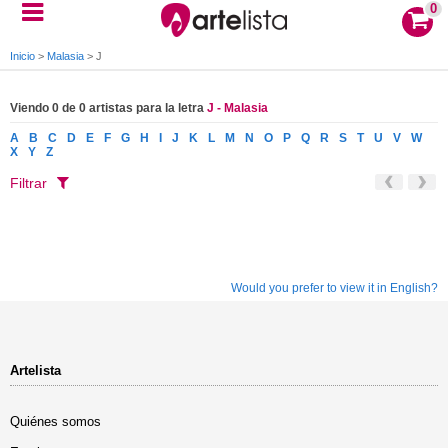
0
Inicio
>
Malasia
>
J
Viendo 0 de 0 artistas para la letra
J - Malasia
A
B
C
D
E
F
G
H
I
J
K
L
M
N
O
P
Q
R
S
T
U
V
W
X
Y
Z
Filtrar
Would you prefer to view it in English?
Artelista
Quiénes somos