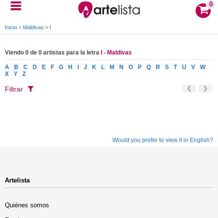
0
Inicio
>
Maldivas
>
I
Viendo 0 de 0 artistas para la letra
I - Maldivas
A
B
C
D
E
F
G
H
I
J
K
L
M
N
O
P
Q
R
S
T
U
V
W
X
Y
Z
Filtrar
Would you prefer to view it in English?
Artelista
Quiénes somos