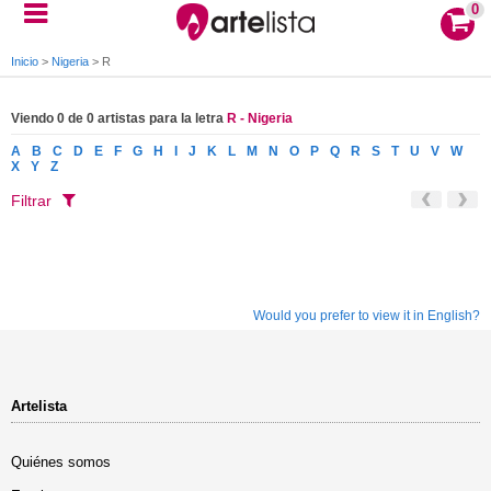
0
Inicio
>
Nigeria
>
R
Viendo 0 de 0 artistas para la letra
R - Nigeria
A
B
C
D
E
F
G
H
I
J
K
L
M
N
O
P
Q
R
S
T
U
V
W
X
Y
Z
Filtrar
Would you prefer to view it in English?
Artelista
Quiénes somos