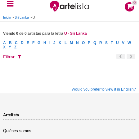
0
Inicio
>
Sri Lanka
>
U
Viendo 0 de 0 artistas para la letra
U - Sri Lanka
A
B
C
D
E
F
G
H
I
J
K
L
M
N
O
P
Q
R
S
T
U
V
W
X
Y
Z
Filtrar
Would you prefer to view it in English?
Artelista
Quiénes somos