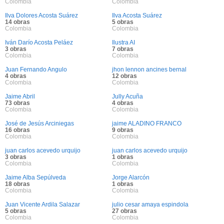
Colombia
Colombia
Ilva Dolores Acosta Suárez
Ilva Acosta Suárez
14 obras
5 obras
Colombia
Colombia
Iván Darío Acosta Peláez
Ilustra AI
3 obras
7 obras
Colombia
Colombia
Juan Fernando Angulo
jhon lennon ancines bernal
4 obras
12 obras
Colombia
Colombia
Jaime Abril
Jully Acuña
73 obras
4 obras
Colombia
Colombia
José de Jesús Arciniegas
jaime ALADINO FRANCO
16 obras
9 obras
Colombia
Colombia
juan carlos acevedo urquijo
juan carlos acevedo urquijo
3 obras
1 obras
Colombia
Colombia
Jaime Alba Sepúlveda
Jorge Alarcón
18 obras
1 obras
Colombia
Colombia
Juan Vicente Ardila Salazar
julio cesar amaya espindola
5 obras
27 obras
Colombia
Colombia