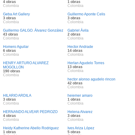
4 obras
1 obras
Colombia
Colombia
Geba Art Gallery
Guillermo Aponte Celis
3 obras
3 obras
Colombia
Colombia
Guillermo GALGO. Álvarez González
Gabriel Ávila
43 obras
2 obras
Colombia
Colombia
Homero Aguilar
Hector Andrade
6 obras
14 obras
Colombia
Colombia
HENRY ARTURO ALVAREZ
Herlan Agudelo Torres
13 obras
MOGOLLON
Colombia
190 obras
Colombia
hector alonso agudelo rincon
42 obras
Colombia
HILARIO ARDILA
heiemer amaro
3 obras
1 obras
Colombia
Colombia
HERNANDO ALVEAR PEDROZO
Helena Alvarez
4 obras
3 obras
Colombia
Colombia
Heidy Katherine Abello Rodriguez
Ives Ariza López
1 obras
5 obras