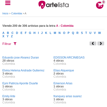
0
Inicio
>
Colombia
>
A
Viendo 200 de 306 artistas para la letra
A - Colombia
A
B
C
D
E
F
G
H
I
J
K
L
M
N
O
P
Q
R
S
T
U
V
W
X
Y
Z
Filtrar
Eduardo jose Alvarez Duran
EDISSON ARCINIEGAS
28 obras
4 obras
Colombia
Colombia
Elvira Helena Andrade Gutierrez
Elias Alquerque
3 obras
2 obras
Colombia
Colombia
Eyni Patricia Aponte Duarte
Emerson Arias
1 obras
1 obras
Colombia
Colombia
Emily Arte
franquey arias suarez
3 obras
1 obras
Colombia
Colombia