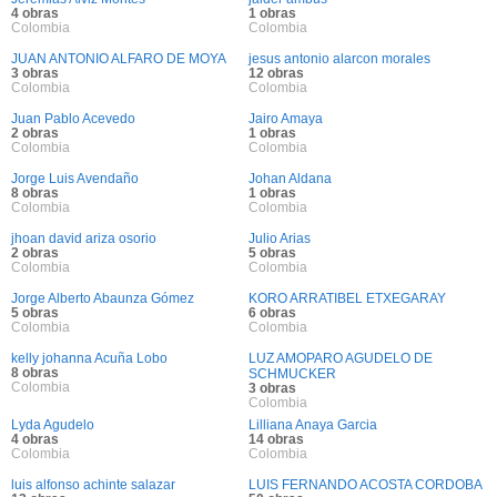
4 obras
1 obras
Colombia
Colombia
JUAN ANTONIO ALFARO DE MOYA
jesus antonio alarcon morales
3 obras
12 obras
Colombia
Colombia
Juan Pablo Acevedo
Jairo Amaya
2 obras
1 obras
Colombia
Colombia
Jorge Luis Avendaño
Johan Aldana
8 obras
1 obras
Colombia
Colombia
jhoan david ariza osorio
Julio Arias
2 obras
5 obras
Colombia
Colombia
Jorge Alberto Abaunza Gómez
KORO ARRATIBEL ETXEGARAY
5 obras
6 obras
Colombia
Colombia
kelly johanna Acuña Lobo
LUZ AMOPARO AGUDELO DE
8 obras
SCHMUCKER
Colombia
3 obras
Colombia
Lyda Agudelo
Lilliana Anaya Garcia
4 obras
14 obras
Colombia
Colombia
luis alfonso achinte salazar
LUIS FERNANDO ACOSTA CORDOBA