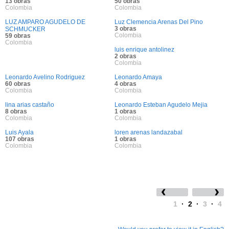
13 obras
50 obras
Colombia
Colombia
LUZ AMPARO AGUDELO DE
Luz Clemencia Arenas Del Pino
3 obras
SCHMUCKER
Colombia
59 obras
Colombia
luis enrique antolinez
2 obras
Colombia
Leonardo Avelino Rodriguez
Leonardo Amaya
60 obras
4 obras
Colombia
Colombia
lina arias castaño
Leonardo Esteban Agudelo Mejia
8 obras
1 obras
Colombia
Colombia
Luis Ayala
loren arenas landazabal
107 obras
1 obras
Colombia
Colombia
1
·
2
·
3
·
4