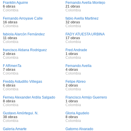
Franklin Aguirre
Fernando Avella Montejo
6 obras
21 obras
Colombia
Colombia
Fernando Arroyave Calle
fabio Avella Martinez
16 obras
32 obras
Colombia
Colombia
fabiola Alarcón Fernández
FADY ATUESTA URBINA
11 obras
17 obras
Colombia
Colombia
francisco Aldana Rodriguez
Fred Andrade
2 obras
1 obras
Colombia
Colombia
F ARmenTa
Fernando Avella
7 obras
4 obras
Colombia
Colombia
Freddy Astudillo Villegas
Felipe Abreo
6 obras
2 obras
Colombia
Colombia
Ferney Alexander Ardila Salgado
Francisco Armijo Guerrero
8 obras
1 obras
Colombia
Colombia
Gustavo Amórtegui. N.
Gloria Agudelo
38 obras
8 obras
Colombia
Colombia
Galeria Amarte
Gatorno Alvarado