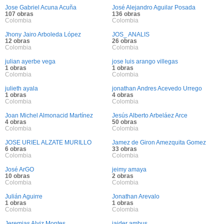
Jose Gabriel Acuna Acuña
José Alejandro Aguilar Posada
107 obras
136 obras
Colombia
Colombia
Jhony Jairo Arboleda López
JOS_ ANALIS
12 obras
26 obras
Colombia
Colombia
julian ayerbe vega
jose luis arango villegas
1 obras
1 obras
Colombia
Colombia
julieth ayala
jonathan Andres Acevedo Urrego
1 obras
4 obras
Colombia
Colombia
Joan Michel Almonacid Martínez
Jesús Alberto Arbeláez Arce
4 obras
50 obras
Colombia
Colombia
JOSE URIEL ALZATE MURILLO
Jamez de Giron Amezquita Gomez
6 obras
33 obras
Colombia
Colombia
José ArGO
jeimy amaya
10 obras
2 obras
Colombia
Colombia
Julián Aguirre
Jonathan Arevalo
1 obras
1 obras
Colombia
Colombia
Jeremias Alviz Montes
jaider ambus