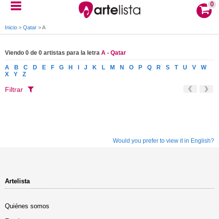
0
Inicio
>
Qatar
>
A
Viendo 0 de 0 artistas para la letra
A - Qatar
A
B
C
D
E
F
G
H
I
J
K
L
M
N
O
P
Q
R
S
T
U
V
W
X
Y
Z
Filtrar
Would you prefer to view it in English?
Artelista
Quiénes somos