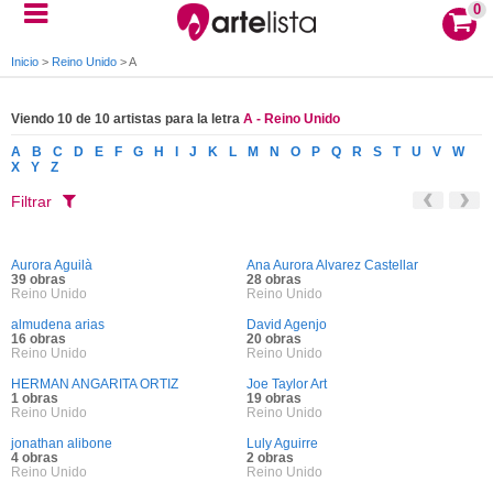
0
Inicio
>
Reino Unido
>
A
Viendo 10 de 10 artistas para la letra
A - Reino Unido
A
B
C
D
E
F
G
H
I
J
K
L
M
N
O
P
Q
R
S
T
U
V
W
X
Y
Z
Filtrar
Aurora Aguilà
Ana Aurora Alvarez Castellar
39 obras
28 obras
Reino Unido
Reino Unido
almudena arias
David Agenjo
16 obras
20 obras
Reino Unido
Reino Unido
HERMAN ANGARITA ORTIZ
Joe Taylor Art
1 obras
19 obras
Reino Unido
Reino Unido
jonathan alibone
Luly Aguirre
4 obras
2 obras
Reino Unido
Reino Unido