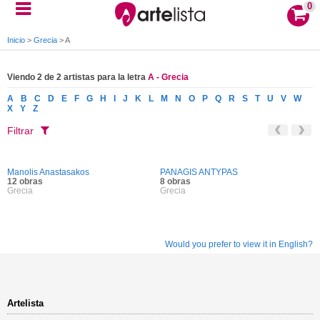
0
Inicio
>
Grecia
>
A
Viendo 2 de 2 artistas para la letra
A - Grecia
A
B
C
D
E
F
G
H
I
J
K
L
M
N
O
P
Q
R
S
T
U
V
W
X
Y
Z
Filtrar
Manolis Anastasakos
PANAGIS ANTYPAS
12 obras
8 obras
Grecia
Grecia
Would you prefer to view it in English?
Artelista