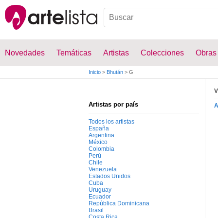
Novedades
Temáticas
Artistas
Colecciones
Obras
Inicio
>
Bhután
>
G
V
Artistas por país
Todos los artistas
España
Argentina
México
Colombia
Perú
Chile
Venezuela
Estados Unidos
Cuba
Uruguay
Ecuador
República Dominicana
Brasil
Costa Rica