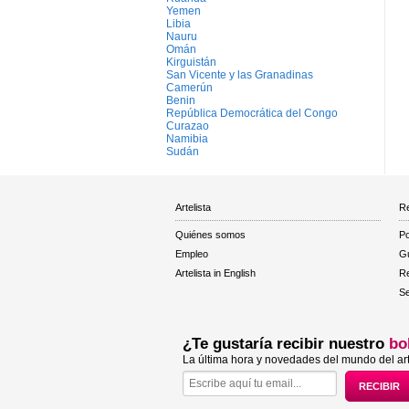
Yemen
Libia
Nauru
Omán
Kirguistán
San Vicente y las Granadinas
Camerún
Benin
República Democrática del Congo
Curazao
Namibia
Sudán
Artelista
Re
Quiénes somos
Po
Empleo
Gu
Artelista in English
R
Se
¿Te gustaría recibir nuestro
bo
La última hora y novedades del mundo del art