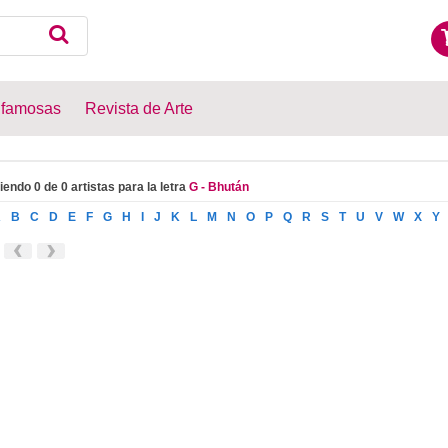
 famosas
Revista de Arte
iendo 0 de 0 artistas para la letra
G - Bhután
A
B
C
D
E
F
G
H
I
J
K
L
M
N
O
P
Q
R
S
T
U
V
W
X
Y