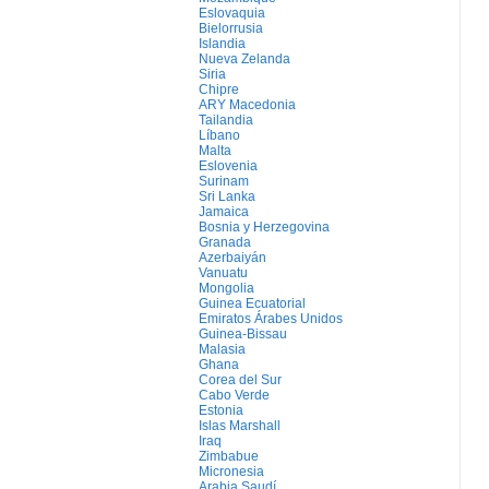
Eslovaquia
Bielorrusia
Islandia
Nueva Zelanda
Siria
Chipre
ARY Macedonia
Tailandia
Líbano
Malta
Eslovenia
Surinam
Sri Lanka
Jamaica
Bosnia y Herzegovina
Granada
Azerbaiyán
Vanuatu
Mongolia
Guinea Ecuatorial
Emiratos Árabes Unidos
Guinea-Bissau
Malasia
Ghana
Corea del Sur
Cabo Verde
Estonia
Islas Marshall
Iraq
Zimbabue
Micronesia
Arabia Saudí