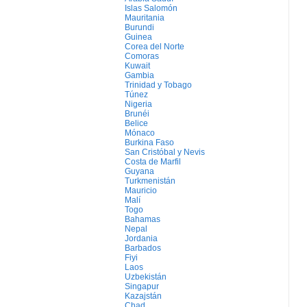
Islas Salomón
Mauritania
Burundi
Guinea
Corea del Norte
Comoras
Kuwait
Gambia
Trinidad y Tobago
Túnez
Nigeria
Brunéi
Belice
Mónaco
Burkina Faso
San Cristóbal y Nevis
Costa de Marfil
Guyana
Turkmenistán
Mauricio
Malí
Togo
Bahamas
Nepal
Jordania
Barbados
Fiyi
Laos
Uzbekistán
Singapur
Kazajstán
Chad