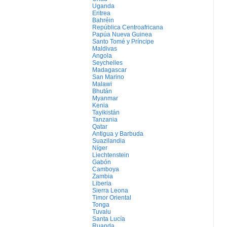
Uganda
Eritrea
Bahréin
República Centroafricana
Papúa Nueva Guinea
Santo Tomé y Príncipe
Maldivas
Angola
Seychelles
Madagascar
San Marino
Malawi
Bhután
Myanmar
Kenia
Tayikistán
Tanzania
Qatar
Antigua y Barbuda
Suazilandia
Níger
Liechtenstein
Gabón
Camboya
Zambia
Liberia
Sierra Leona
Timor Oriental
Tonga
Tuvalu
Santa Lucía
Ruanda