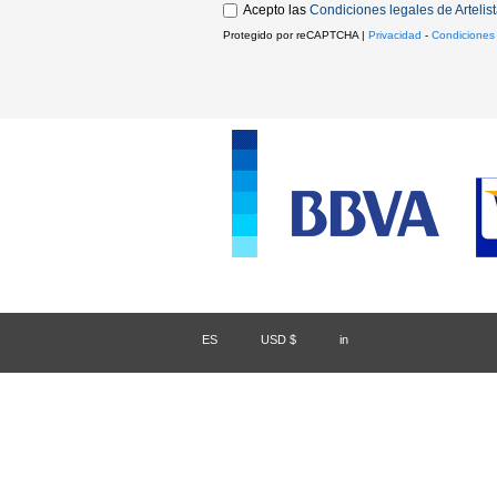
Acepto las
Condiciones legales de Artelis
Protegido por reCAPTCHA |
Privacidad
-
Condiciones
ES
/
USD $
/
in