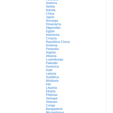
Andorra
Serbia
Irlanda
China
Japón
Noruega
Dinamarca
Afganistán
Egipto
Indonesia
Croacia
República Checa
Armenia
Finlandia
Argelia
Albania
Luxemburgo
Pakistán
Dominica
Haití
Letonia
Sudáfrica
Moldavia
Irán
Lituania
Etiopía
Filipinas
Senegal
Vietnam
Congo
Bangladesh
Mozambique