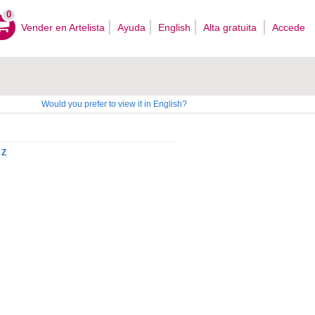
0
Vender en Artelista
Ayuda
English
Alta gratuita
Accede
Would you prefer to view it in English?
Z