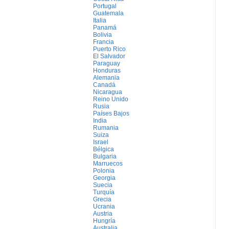
Portugal
Guatemala
Italia
Panamá
Bolivia
Francia
Puerto Rico
El Salvador
Paraguay
Honduras
Alemania
Canadá
Nicaragua
Reino Unido
Rusia
Países Bajos
India
Rumania
Suiza
Israel
Bélgica
Bulgaria
Marruecos
Polonia
Georgia
Suecia
Turquía
Grecia
Ucrania
Austria
Hungría
Australia