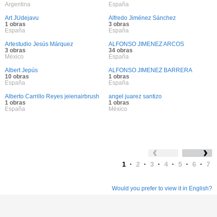
Argentina
España
Art JUdejavu
Alfredo Jiménez Sánchez
1 obras
3 obras
España
España
Artestudio Jesús Márquez
ALFONSO JIMENEZ ARCOS
3 obras
34 obras
México
España
Albert Jepús
ALFONSO JIMENEZ BARRERA
10 obras
1 obras
España
España
Alberto Carrillo Reyes jeienairbrush
angel juarez santizo
1 obras
1 obras
España
México
1
·
2
·
3
·
4
·
5
·
6
·
7
Would you prefer to view it in English?