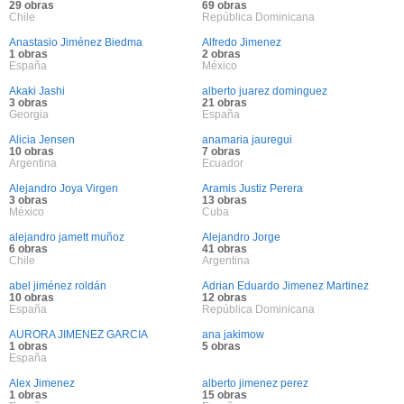
29 obras
69 obras
Chile
República Dominicana
Anastasio Jiménez Biedma
Alfredo Jimenez
1 obras
2 obras
España
México
Akaki Jashi
alberto juarez dominguez
3 obras
21 obras
Georgia
España
Alicia Jensen
anamaria jauregui
10 obras
7 obras
Argentina
Ecuador
Alejandro Joya Virgen
Aramis Justiz Perera
3 obras
13 obras
México
Cuba
alejandro jamett muñoz
Alejandro Jorge
6 obras
41 obras
Chile
Argentina
abel jiménez roldán
Adrian Eduardo Jimenez Martinez
10 obras
12 obras
España
República Dominicana
AURORA JIMENEZ GARCIA
ana jakimow
1 obras
5 obras
España
Alex Jimenez
alberto jimenez perez
1 obras
15 obras