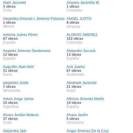
Alain Jacomet
Amparo Jaramillo M.
3 obras
1 obras
Chile
Colombia
Alejandra Dinorah I. Jiménez Palacios
ANGEL JUSTO
1 obras
8 obras
México
Uruguay
Antonia Juárez Pérez
ALONSO JIMENEZ
67 obras
322 obras
España
Colombia
Angeles Jimenez Santamaria
Alejandro Jurczuk
12 obras
13 obras
España
España
Augustin Jean Amil
Ana Juarez
31 obras
67 obras
Suiza
Guatemala
alejandro Josits
Abraham Janovski
7 obras
21 obras
Venezuela
Israel
Arturo Jorge Jamar
Alfonso Jimenéz Martín
10 obras
14 obras
Argentina
España
Alvaro Jordán Matesic
Alvaro Jardin
37 obras
5 obras
Chile
Venezuela
Alejandra Jael
Angel Jimenez De la Cruz