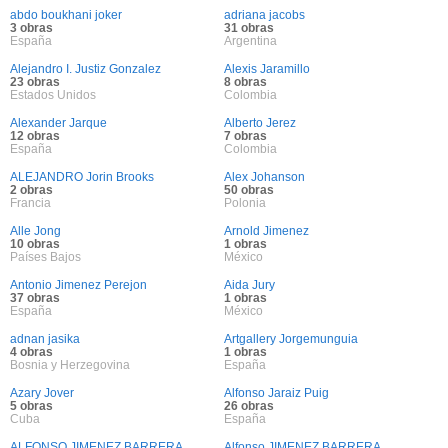
abdo boukhani joker
adriana jacobs
3 obras
31 obras
España
Argentina
Alejandro I. Justiz Gonzalez
Alexis Jaramillo
23 obras
8 obras
Estados Unidos
Colombia
Alexander Jarque
Alberto Jerez
12 obras
7 obras
España
Colombia
ALEJANDRO Jorin Brooks
Alex Johanson
2 obras
50 obras
Francia
Polonia
Alle Jong
Arnold Jimenez
10 obras
1 obras
Países Bajos
México
Antonio Jimenez Perejon
Aida Jury
37 obras
1 obras
España
México
adnan jasika
Artgallery Jorgemunguia
4 obras
1 obras
Bosnia y Herzegovina
España
Azary Jover
Alfonso Jaraiz Puig
5 obras
26 obras
Cuba
España
ALFONSO JIMENEZ BARRERA
Alfonso JIMENEZ BARRERA