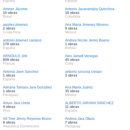
España
España
Ammer Jácome
Antonio Jacanamijoy Quinchoa.
10 obras
10 obras
Brasil
Colombia
aquiles jimenez
Ana Maria Jimenez Moreno
2 obras
9 obras
Costa Rica
México
antonio jimenez campos
Andrea Nicole Jemio Bueno
170 obras
1 obras
España
Bolivia
ARNOULD JAK
Alex Jamett Venegas
809 obras
45 obras
Francia
Chile
Antonia Jaen Sanchez
antonio juncosa crespo
1 obras
3 obras
España
Adriana Tamara Jara González
Ana María Juárez
1 obras
35 obras
Paraguay
México
Arturo Jara Ureta
ALBERTO JARANA SANCHEZ
4 obras
11 obras
Perú
España
Art Tree Jenny Reynoso Bruno
Andrea Jara Otazú
8 obras
7 obras
República Dominicana
Paraguay