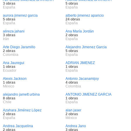
3 obras
5 obras
España
España
aurora jimenez garcia
alberto jimenez aparicio
5 obras
24 obras
España
España
alireza jahani
Ana María Jordán
3 obras
2 obras
Irán
España
Arte Diego Jaramillo
Alejandro Jimenez Garcia
2 obras
5 obras
Colombia
España
Ana Jauregui
ADRIAN JIMENEZ
1 obras
1 obras
Ecuador
España
Alexis Jackson
Antonio Jacanamijoy
1 obras
4 obras
México
Colombia
alejandro jamett urbina
ANTONIO JIMENEZ GARCIA
8 obras
1 obras
Chile
España
Azahara Jiménez López
alan jaser
2 obras
2 obras
España
México
Andrea Jacquelina
Andrea Jano
2 obras
3 obras