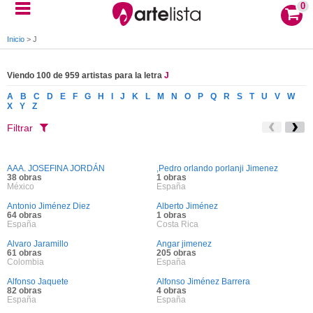
0
Inicio
>
J
Viendo 100 de 959 artistas para la letra
J
A
B
C
D
E
F
G
H
I
J
K
L
M
N
O
P
Q
R
S
T
U
V
W
X
Y
Z
Filtrar
AAA. JOSEFINA JORDÁN
,Pedro orlando porlanji Jimenez
38 obras
1 obras
México
España
Antonio Jiménez Diez
Alberto Jiménez
64 obras
1 obras
España
Costa Rica
Alvaro Jaramillo
Angar jimenez
61 obras
205 obras
Colombia
España
Alfonso Jaquete
Alfonso Jiménez Barrera
82 obras
4 obras
España
España