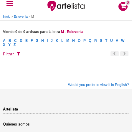
0
Inicio
>
Eslovenia
>
M
Viendo 0 de 0 artistas para la letra
M - Eslovenia
A
B
C
D
E
F
G
H
I
J
K
L
M
N
O
P
Q
R
S
T
U
V
W
X
Y
Z
Filtrar
Would you prefer to view it in English?
Artelista
Quiénes somos