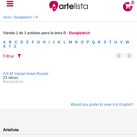
0
Inicio
>
Bangladesh
>
R
Viendo 1 de 1 artistas para la letra
R - Bangladesh
A
B
C
D
E
F
G
H
I
J
K
L
M
N
O
P
Q
R
S
T
U
V
W
X
Y
Z
Filtrar
A.K.M. Hasan Imam Russel
23 obras
Bangladesh
Would you prefer to view it in English?
Artelista