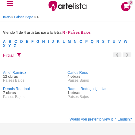
0
Inicio
>
Países Bajos
>
R
Viendo 4 de 4 artistas para la letra
R - Países Bajos
A
B
C
D
E
F
G
H
I
J
K
L
M
N
O
P
Q
R
S
T
U
V
W
X
Y
Z
Filtrar
Amel Ramirez
Carlos Roos
12 obras
4 obras
Países Bajos
Países Bajos
Dennis Roodbol
Raquel Rodrigo Iglesias
7 obras
1 obras
Países Bajos
Países Bajos
Would you prefer to view it in English?