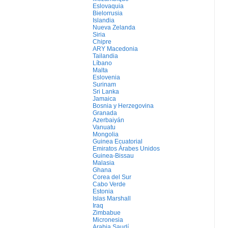
Eslovaquia
Bielorrusia
Islandia
Nueva Zelanda
Siria
Chipre
ARY Macedonia
Tailandia
Líbano
Malta
Eslovenia
Surinam
Sri Lanka
Jamaica
Bosnia y Herzegovina
Granada
Azerbaiyán
Vanuatu
Mongolia
Guinea Ecuatorial
Emiratos Árabes Unidos
Guinea-Bissau
Malasia
Ghana
Corea del Sur
Cabo Verde
Estonia
Islas Marshall
Iraq
Zimbabue
Micronesia
Arabia Saudí