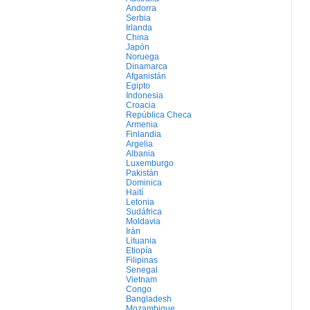
Andorra
Serbia
Irlanda
China
Japón
Noruega
Dinamarca
Afganistán
Egipto
Indonesia
Croacia
República Checa
Armenia
Finlandia
Argelia
Albania
Luxemburgo
Pakistán
Dominica
Haití
Letonia
Sudáfrica
Moldavia
Irán
Lituania
Etiopía
Filipinas
Senegal
Vietnam
Congo
Bangladesh
Mozambique