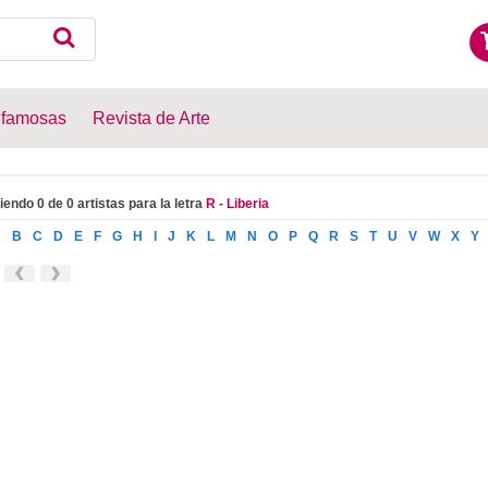
 famosas
Revista de Arte
iendo 0 de 0 artistas para la letra
R - Liberia
A
B
C
D
E
F
G
H
I
J
K
L
M
N
O
P
Q
R
S
T
U
V
W
X
Y