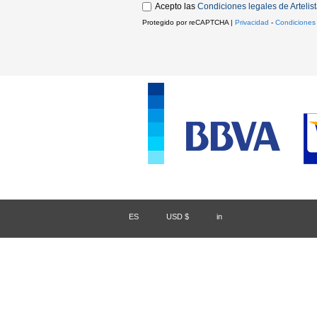
Acepto las
Condiciones legales de Artelis
Protegido por reCAPTCHA |
Privacidad
-
Condiciones
ES
/
USD $
/
in