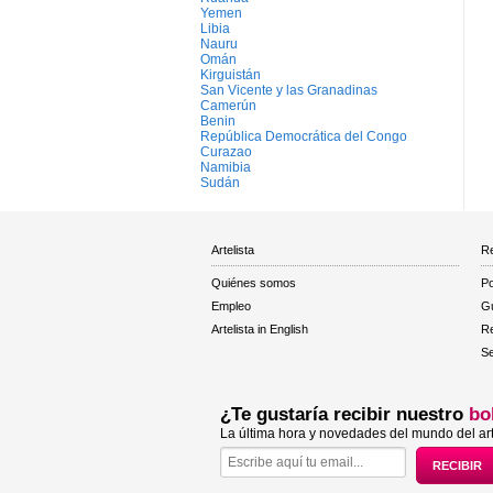
Yemen
Libia
Nauru
Omán
Kirguistán
San Vicente y las Granadinas
Camerún
Benin
República Democrática del Congo
Curazao
Namibia
Sudán
Artelista
Re
Quiénes somos
Po
Empleo
Gu
Artelista in English
R
Se
¿Te gustaría recibir nuestro
bo
La última hora y novedades del mundo del art