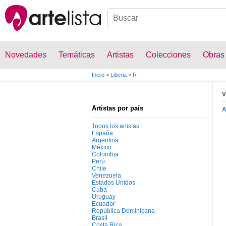
Novedades
Temáticas
Artistas
Colecciones
Obras
Inicio
>
Liberia
>
R
V
Artistas por país
Todos los artistas
España
Argentina
México
Colombia
Perú
Chile
Venezuela
Estados Unidos
Cuba
Uruguay
Ecuador
República Dominicana
Brasil
Costa Rica