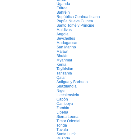
Uganda
Eritrea
Bahréin
República Centroafricana
Papúa Nueva Guinea
Santo Tomé y Príncipe
Maldivas
Angola
Seychelles
Madagascar
San Marino
Malawi
Bhután
Myanmar
Kenia
Tayikistán
Tanzania
Qatar
Antigua y Barbuda
Suazilandia
Níger
Liechtenstein
Gabón
Camboya
Zambia
Liberia
Sierra Leona
Timor Oriental
Tonga
Tuvalu
Santa Lucía
Ruanda