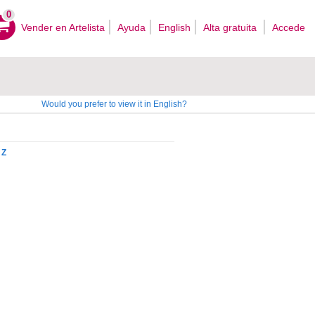
0
Vender en Artelista
Ayuda
English
Alta gratuita
Accede
Would you prefer to view it in English?
Z