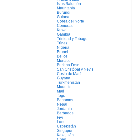
Islas Salomón
Mauritania
Burundi
Guinea
Corea del Norte
Comoras
Kuwait
Gambia
Trinidad y Tobago
Túnez
Nigeria
Brunéi
Belice
Mónaco
Burkina Faso
San Cristóbal y Nevis
Costa de Marfil
Guyana
Turkmenistán
Mauricio
Malí
Togo
Bahamas
Nepal
Jordania
Barbados
Fiyi
Laos
Uzbekistán
Singapur
Kazajstán
Chad