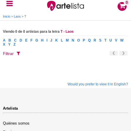
0
Inicio
>
Laos
>
T
Viendo 0 de 0 artistas para la letra
T - Laos
A
B
C
D
E
F
G
H
I
J
K
L
M
N
O
P
Q
R
S
T
U
V
W
X
Y
Z
Filtrar
Would you prefer to view it in English?
Artelista
Quiénes somos