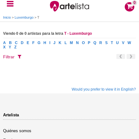
0
Inicio
>
Luxemburgo
>
T
Viendo 0 de 0 artistas para la letra
T - Luxemburgo
A
B
C
D
E
F
G
H
I
J
K
L
M
N
O
P
Q
R
S
T
U
V
W
X
Y
Z
Filtrar
Would you prefer to view it in English?
Artelista
Quiénes somos