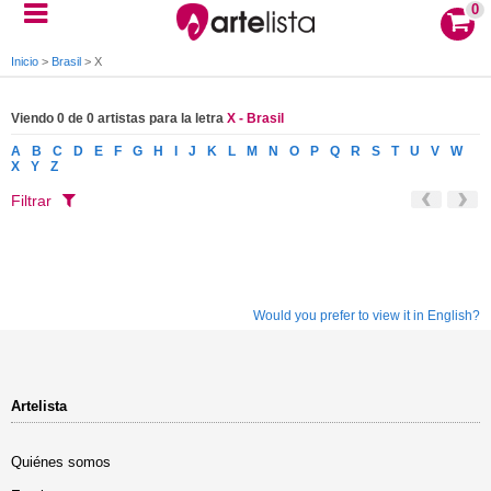
0
Inicio
>
Brasil
>
X
Viendo 0 de 0 artistas para la letra
X - Brasil
A
B
C
D
E
F
G
H
I
J
K
L
M
N
O
P
Q
R
S
T
U
V
W
X
Y
Z
Filtrar
Would you prefer to view it in English?
Artelista
Quiénes somos