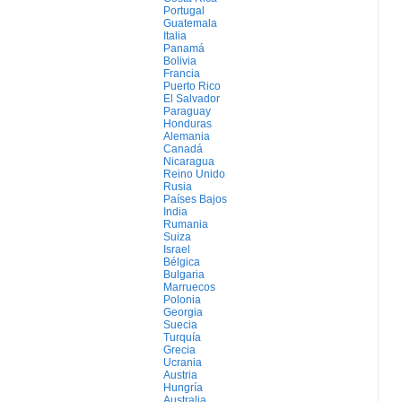
Portugal
Guatemala
Italia
Panamá
Bolivia
Francia
Puerto Rico
El Salvador
Paraguay
Honduras
Alemania
Canadá
Nicaragua
Reino Unido
Rusia
Países Bajos
India
Rumania
Suiza
Israel
Bélgica
Bulgaria
Marruecos
Polonia
Georgia
Suecia
Turquía
Grecia
Ucrania
Austria
Hungría
Australia