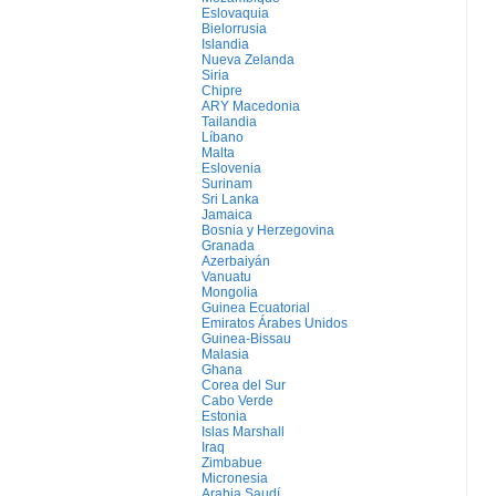
Eslovaquia
Bielorrusia
Islandia
Nueva Zelanda
Siria
Chipre
ARY Macedonia
Tailandia
Líbano
Malta
Eslovenia
Surinam
Sri Lanka
Jamaica
Bosnia y Herzegovina
Granada
Azerbaiyán
Vanuatu
Mongolia
Guinea Ecuatorial
Emiratos Árabes Unidos
Guinea-Bissau
Malasia
Ghana
Corea del Sur
Cabo Verde
Estonia
Islas Marshall
Iraq
Zimbabue
Micronesia
Arabia Saudí