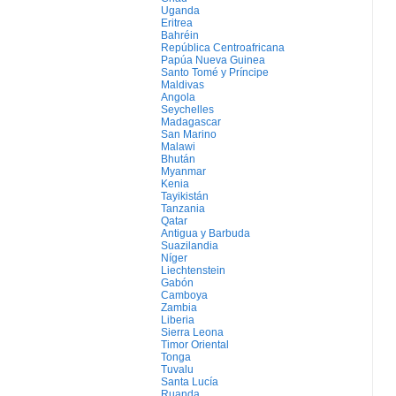
Uganda
Eritrea
Bahréin
República Centroafricana
Papúa Nueva Guinea
Santo Tomé y Príncipe
Maldivas
Angola
Seychelles
Madagascar
San Marino
Malawi
Bhután
Myanmar
Kenia
Tayikistán
Tanzania
Qatar
Antigua y Barbuda
Suazilandia
Níger
Liechtenstein
Gabón
Camboya
Zambia
Liberia
Sierra Leona
Timor Oriental
Tonga
Tuvalu
Santa Lucía
Ruanda