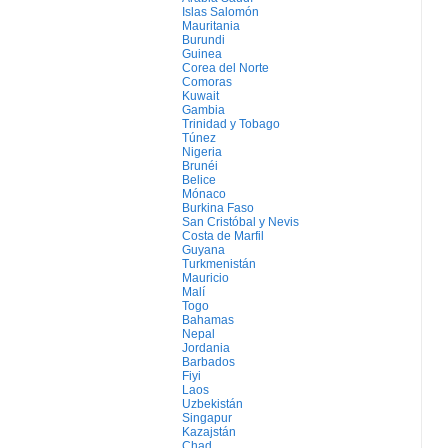
Islas Salomón
Mauritania
Burundi
Guinea
Corea del Norte
Comoras
Kuwait
Gambia
Trinidad y Tobago
Túnez
Nigeria
Brunéi
Belice
Mónaco
Burkina Faso
San Cristóbal y Nevis
Costa de Marfil
Guyana
Turkmenistán
Mauricio
Malí
Togo
Bahamas
Nepal
Jordania
Barbados
Fiyi
Laos
Uzbekistán
Singapur
Kazajstán
Chad