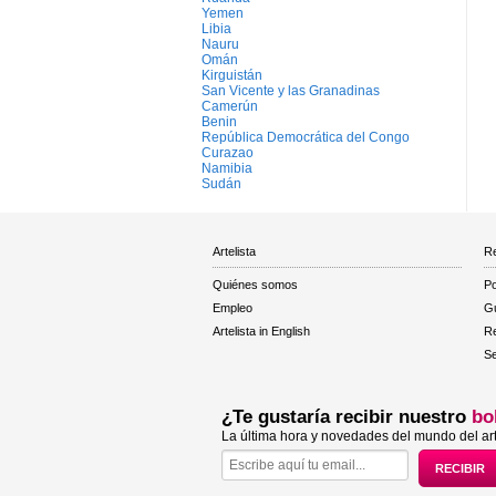
Yemen
Libia
Nauru
Omán
Kirguistán
San Vicente y las Granadinas
Camerún
Benin
República Democrática del Congo
Curazao
Namibia
Sudán
Artelista
Re
Quiénes somos
Po
Empleo
Gu
Artelista in English
R
Se
¿Te gustaría recibir nuestro
bo
La última hora y novedades del mundo del art