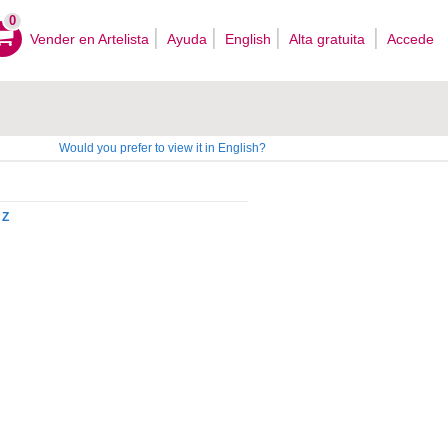
0
Vender en Artelista
Ayuda
English
Alta gratuita
Accede
Would you prefer to view it in English?
Z