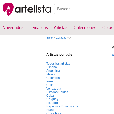
Novedades
Temáticas
Artistas
Colecciones
Obras
Inicio
>
Curazao
>
X
V
Artistas por país
Todos los artistas
España
Argentina
México
Colombia
Perú
Chile
Venezuela
Estados Unidos
Cuba
Uruguay
Ecuador
República Dominicana
Brasil
Costa Rica