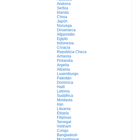
Andorra
Serbia
Irlanda
China
Japón
Noruega
Dinamarca
Afganistán
Egipto
Indonesia
Croacia
República Checa
Armenia
Finlandia
Argelia
Albania
Luxemburgo
Pakistán
Dominica
Haití
Letonia
Sudáfrica
Moldavia
Irán
Lituania
Etiopía
Filipinas
Senegal
Vietnam
Congo
Bangladesh
Mozambique