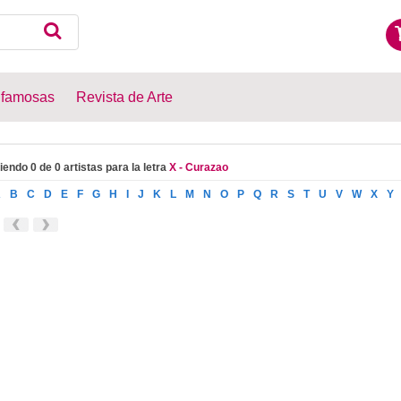
 famosas
Revista de Arte
iendo 0 de 0 artistas para la letra
X - Curazao
A
B
C
D
E
F
G
H
I
J
K
L
M
N
O
P
Q
R
S
T
U
V
W
X
Y