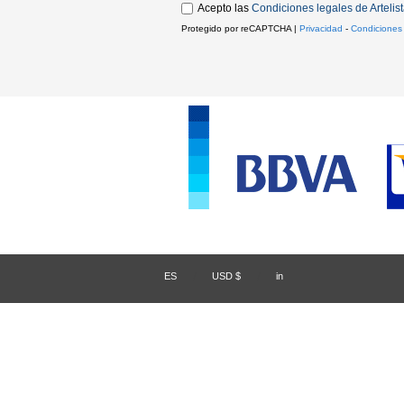
Acepto las
Condiciones legales de Artelis
Protegido por reCAPTCHA |
Privacidad
-
Condiciones
ES
/
USD $
/
in