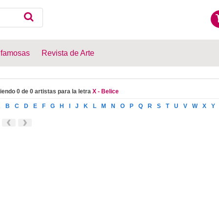
 famosas
Revista de Arte
iendo 0 de 0 artistas para la letra
X - Belice
A
B
C
D
E
F
G
H
I
J
K
L
M
N
O
P
Q
R
S
T
U
V
W
X
Y