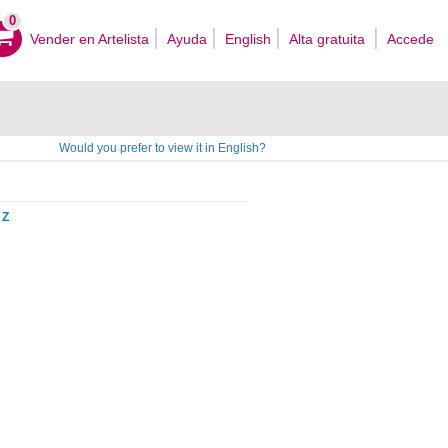
0
Vender en Artelista
Ayuda
English
Alta gratuita
Accede
Would you prefer to view it in English?
Z