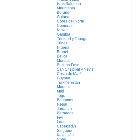
Islas Salomón
Mauritania
Burundi
Guinea
Corea del Norte
Comoras
Kuwait
Gambia
Trinidad y Tobago
Túnez
Nigeria
Brunéi
Belice
Mónaco
Burkina Faso
San Cristóbal y Nevis
Costa de Marfil
Guyana
Turkmenistán
Mauricio
Malí
Togo
Bahamas
Nepal
Jordania
Barbados
Fiyi
Laos
Uzbekistán
Singapur
Kazajstán
Chad