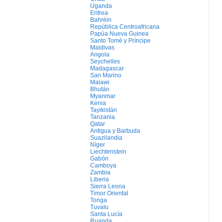
Uganda
Eritrea
Bahréin
República Centroafricana
Papúa Nueva Guinea
Santo Tomé y Príncipe
Maldivas
Angola
Seychelles
Madagascar
San Marino
Malawi
Bhután
Myanmar
Kenia
Tayikistán
Tanzania
Qatar
Antigua y Barbuda
Suazilandia
Níger
Liechtenstein
Gabón
Camboya
Zambia
Liberia
Sierra Leona
Timor Oriental
Tonga
Tuvalu
Santa Lucía
Ruanda