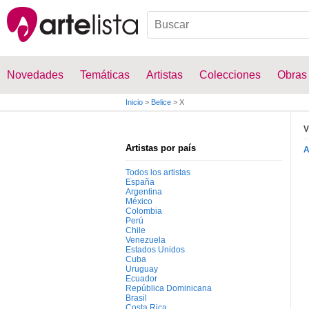
Novedades
Temáticas
Artistas
Colecciones
Obras
Inicio
>
Belice
>
X
V
Artistas por país
Todos los artistas
España
Argentina
México
Colombia
Perú
Chile
Venezuela
Estados Unidos
Cuba
Uruguay
Ecuador
República Dominicana
Brasil
Costa Rica