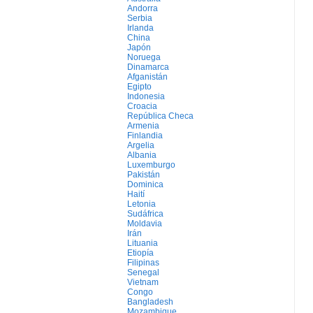
Andorra
Serbia
Irlanda
China
Japón
Noruega
Dinamarca
Afganistán
Egipto
Indonesia
Croacia
República Checa
Armenia
Finlandia
Argelia
Albania
Luxemburgo
Pakistán
Dominica
Haití
Letonia
Sudáfrica
Moldavia
Irán
Lituania
Etiopía
Filipinas
Senegal
Vietnam
Congo
Bangladesh
Mozambique