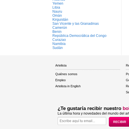
Yemen
Libia
Nauru
Omán
Kirguistán
San Vicente y las Granadinas
Camerún
Benin
República Democrática del Congo
Curazao
Namibia
Sudán
Artelista
Re
Quiénes somos
Po
Empleo
Gu
Artelista in English
R
Se
¿Te gustaría recibir nuestro
bo
La última hora y novedades del mundo del art