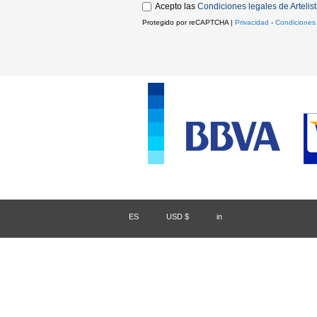
Acepto las
Condiciones legales de Artelis
Protegido por reCAPTCHA |
Privacidad
-
Condiciones
ES
/
USD $
/
in