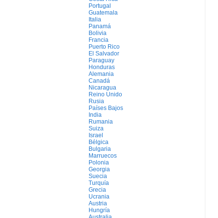
Portugal
Guatemala
Italia
Panamá
Bolivia
Francia
Puerto Rico
El Salvador
Paraguay
Honduras
Alemania
Canadá
Nicaragua
Reino Unido
Rusia
Países Bajos
India
Rumania
Suiza
Israel
Bélgica
Bulgaria
Marruecos
Polonia
Georgia
Suecia
Turquía
Grecia
Ucrania
Austria
Hungría
Australia