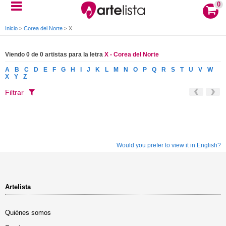
0
Inicio
>
Corea del Norte
>
X
Viendo 0 de 0 artistas para la letra
X - Corea del Norte
A
B
C
D
E
F
G
H
I
J
K
L
M
N
O
P
Q
R
S
T
U
V
W
X
Y
Z
Filtrar
Would you prefer to view it in English?
Artelista
Quiénes somos