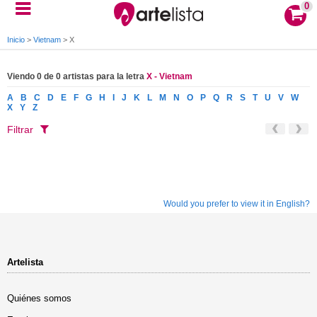
0
Inicio
>
Vietnam
>
X
Viendo 0 de 0 artistas para la letra
X - Vietnam
A
B
C
D
E
F
G
H
I
J
K
L
M
N
O
P
Q
R
S
T
U
V
W
X
Y
Z
Filtrar
Would you prefer to view it in English?
Artelista
Quiénes somos