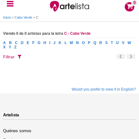
0
Inicio
>
Cabo Verde
>
C
Viendo 0 de 0 artistas para la letra
C - Cabo Verde
A
B
C
D
E
F
G
H
I
J
K
L
M
N
O
P
Q
R
S
T
U
V
W
X
Y
Z
Filtrar
Would you prefer to view it in English?
Artelista
Quiénes somos