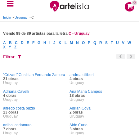
0
Inicio
>
Uruguay
>
C
Viendo 89 de 89 artistas para la letra
C - Uruguay
A
B
C
D
E
F
G
H
I
J
K
L
M
N
O
P
Q
R
S
T
U
V
W
X
Y
Z
Filtrar
"Crizam" Cristhian Fernando Zamora
andrea ciliberti
21 obras
4 obras
Uruguay
Uruguay
Adriana Cavelli
Ana Maria Campos
4 obras
18 obras
Uruguay
Uruguay
alfredo costa buzio
Adrian Coval
13 obras
2 obras
Uruguay
Uruguay
anibal cadamuro
Aldo Curto
7 obras
3 obras
Uruguay
Uruguay