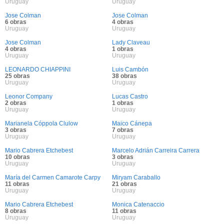
Uruguay
Uruguay
Jose Colman
Jose Colman
6 obras
4 obras
Uruguay
Uruguay
Jose Colman
Lady Claveau
4 obras
1 obras
Uruguay
Uruguay
LEONARDO CHIAPPINI
Luis Cambón
25 obras
38 obras
Uruguay
Uruguay
Leonor Company
Lucas Castro
2 obras
1 obras
Uruguay
Uruguay
Marianela Cóppola Clulow
Maico Cánepa
3 obras
7 obras
Uruguay
Uruguay
Mario Cabrera Etchebest
Marcelo Adrián Carreira Carrera
10 obras
3 obras
Uruguay
Uruguay
María del Carmen Camarote Carpy
Miryam Caraballo
11 obras
21 obras
Uruguay
Uruguay
Mario Cabrera Etchebest
Monica Catenaccio
8 obras
11 obras
Uruguay
Uruguay