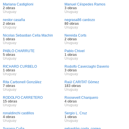
Mariana Castiglioni
Manuel Céspedes Ramos
2 obras
3 obras
Uruguay
Uruguay
nestor casaña
negrasa86 cardozo
2 obras
80 obras
Uruguay
Uruguay
Nicolas Sebastian Cella Machin
Nereida Corts
1 obras
2 obras
Uruguay
Uruguay
PABLO CHARRUTE
Pablo Chivel
5 obras
1 obras
Uruguay
Uruguay
RICHARD CURBELO
Rodolfo Caverzaghi Daverio
1 obras
3 obras
Uruguay
Uruguay
Rita Carbonell González
Raúl CARITAT Gómez
7 obras
183 obras
Uruguay
Uruguay
RODOLFO CARRETERO
Roosevelt Charquero
15 obras
4 obras
Uruguay
Uruguay
ronaldinchi castillos
Sergio L. Cruz
4 obras
1 obras
Uruguay
Uruguay
Susana Cuña
sebastiàn costa, correa