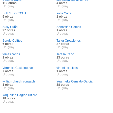
110 obras
4 obras
Uruguay
Uruguay
SHIRLEY COSTA
sofia Corral
5 obras
1 obras
Uruguay
Uruguay
Susy Cuña
Sebastián Comas
27 obras
1 obras
Uruguay
Uruguay
Sergio Culñev
Taller Creaciones
6 obras
27 obras
Uruguay
Uruguay
tomas carlos
Teresa Cabo
1 obras
13 obras
Uruguay
Uruguay
Veronica Castelnuovo
virginia castells
7 obras
1 obras
Uruguay
Uruguay
william church vongach
Yeannette Censato García
1 obras
38 obras
Uruguay
Uruguay
Yaqueline Cagide Diflore
18 obras
Uruguay