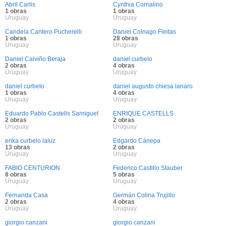
Abril Carlis
Cynthia Cornalino
1 obras
1 obras
Uruguay
Uruguay
Candela Cantero Pucherelli
Daniel Colnago Fleitas
1 obras
28 obras
Uruguay
Uruguay
Daniel Calviño Beraja
daniel curbelo
2 obras
4 obras
Uruguay
Uruguay
daniel curbelo
daniel augusto chiesa lanaro
1 obras
4 obras
Uruguay
Uruguay
Eduardo Pablo Castells Sarniguet
ENRIQUE CASTELLS
2 obras
2 obras
Uruguay
Uruguay
erika curbelo laluz
Edgardo Cánepa
13 obras
2 obras
Uruguay
Uruguay
FABIO CENTURION
Federico Castillo Stauber
8 obras
5 obras
Uruguay
Uruguay
Fernanda Casa
Germán Colina Trujillo
2 obras
4 obras
Uruguay
Uruguay
giorgio canzani
giorgio canzani