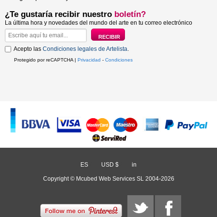
¿Te gustaría recibir nuestro
boletín?
La última hora y novedades del mundo del arte en tu correo electrónico
Acepto las
Condiciones legales de Artelista
.
Protegido por reCAPTCHA |
Privacidad
-
Condiciones
ES
/
USD $
/
in
Copyright © Mcubed Web Services SL 2004-2026