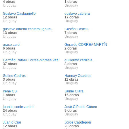
4 obras
1 obras
Uruguay
Uruguay
Gustavo Castagnello
gustavo cabrera
12 obras
17 obras
Uruguay
Uruguay
gustavo alberto cantero ugolini
Gastón Castelli
13 obras
7 obras
Uruguay
Uruguay
grace carol
Gerardo CORREA MARTÍN
6 obras
2 obras
Uruguay
Uruguay
Germán Rafael Correa-Moraes Vaz
guillermo cerizola
37 obras
8 obras
Uruguay
Uruguay
Geline Cedres
Hannay Cuadros
3 obras
11 obras
Uruguay
Uruguay
Irene CB
Jaime Clara
1 obras
15 obras
Uruguay
Uruguay
juanito conte zunini
José C.Pablo Cúneo
24 obras
9 obras
Uruguay
Uruguay
Juanjo Crai
Jorge Capdepon
12 obras
20 obras