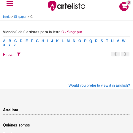
0
Inicio
>
Singapur
>
C
Viendo 0 de 0 artistas para la letra
C - Singapur
A
B
C
D
E
F
G
H
I
J
K
L
M
N
O
P
Q
R
S
T
U
V
W
X
Y
Z
Filtrar
Would you prefer to view it in English?
Artelista
Quiénes somos