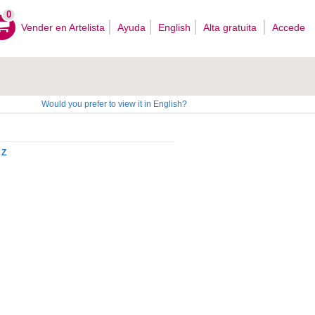
0
Vender en Artelista
Ayuda
English
Alta gratuita
Accede
Would you prefer to view it in English?
Z