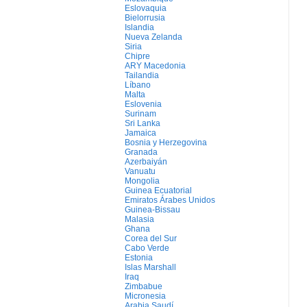
Eslovaquia
Bielorrusia
Islandia
Nueva Zelanda
Siria
Chipre
ARY Macedonia
Tailandia
Líbano
Malta
Eslovenia
Surinam
Sri Lanka
Jamaica
Bosnia y Herzegovina
Granada
Azerbaiyán
Vanuatu
Mongolia
Guinea Ecuatorial
Emiratos Árabes Unidos
Guinea-Bissau
Malasia
Ghana
Corea del Sur
Cabo Verde
Estonia
Islas Marshall
Iraq
Zimbabue
Micronesia
Arabia Saudí