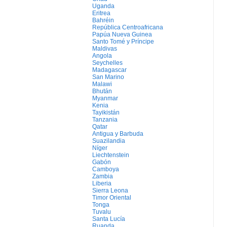
Uganda
Eritrea
Bahréin
República Centroafricana
Papúa Nueva Guinea
Santo Tomé y Príncipe
Maldivas
Angola
Seychelles
Madagascar
San Marino
Malawi
Bhután
Myanmar
Kenia
Tayikistán
Tanzania
Qatar
Antigua y Barbuda
Suazilandia
Níger
Liechtenstein
Gabón
Camboya
Zambia
Liberia
Sierra Leona
Timor Oriental
Tonga
Tuvalu
Santa Lucía
Ruanda