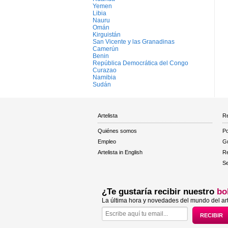
Yemen
Libia
Nauru
Omán
Kirguistán
San Vicente y las Granadinas
Camerún
Benin
República Democrática del Congo
Curazao
Namibia
Sudán
Artelista
Re
Quiénes somos
Po
Empleo
Gu
Artelista in English
R
Se
¿Te gustaría recibir nuestro
bo
La última hora y novedades del mundo del art