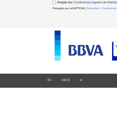
Acepto las
Condiciones legales de Artelis
Protegido por reCAPTCHA |
Privacidad
-
Condiciones
ES
/
USD $
/
in