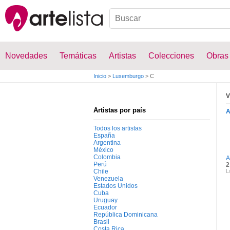
Novedades
Temáticas
Artistas
Colecciones
Obras
Inicio
>
Luxemburgo
>
C
V
Artistas por país
Todos los artistas
España
Argentina
México
Colombia
A
Perú
2
Chile
L
Venezuela
Estados Unidos
Cuba
Uruguay
Ecuador
República Dominicana
Brasil
Costa Rica