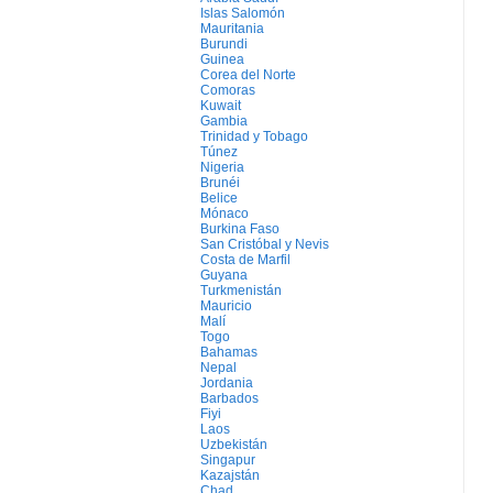
Islas Salomón
Mauritania
Burundi
Guinea
Corea del Norte
Comoras
Kuwait
Gambia
Trinidad y Tobago
Túnez
Nigeria
Brunéi
Belice
Mónaco
Burkina Faso
San Cristóbal y Nevis
Costa de Marfil
Guyana
Turkmenistán
Mauricio
Malí
Togo
Bahamas
Nepal
Jordania
Barbados
Fiyi
Laos
Uzbekistán
Singapur
Kazajstán
Chad