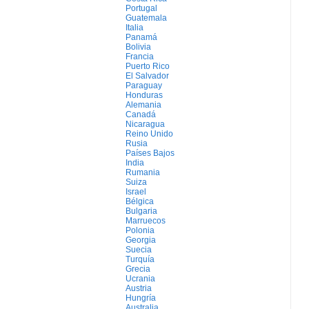
Portugal
Guatemala
Italia
Panamá
Bolivia
Francia
Puerto Rico
El Salvador
Paraguay
Honduras
Alemania
Canadá
Nicaragua
Reino Unido
Rusia
Países Bajos
India
Rumania
Suiza
Israel
Bélgica
Bulgaria
Marruecos
Polonia
Georgia
Suecia
Turquía
Grecia
Ucrania
Austria
Hungría
Australia