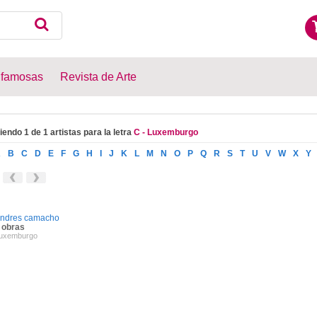
 famosas
Revista de Arte
iendo 1 de 1 artistas para la letra
C - Luxemburgo
A
B
C
D
E
F
G
H
I
J
K
L
M
N
O
P
Q
R
S
T
U
V
W
X
Y
ndres camacho
 obras
uxemburgo