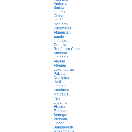
Andorra
Serbia
Irlanda
China
Japón
Noruega
Dinamarca
Afganistán
Egipto
Indonesia
Croacia
República Checa
Armenia
Finlandia
Argelia
Albania
Luxemburgo
Pakistán
Dominica
Haití
Letonia
Sudáfrica
Moldavia
Irán
Lituania
Etiopía
Filipinas
Senegal
Vietnam
Congo
Bangladesh
Mozambique