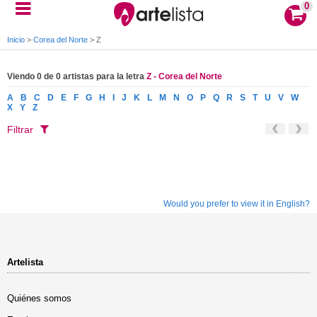
0
Inicio
>
Corea del Norte
>
Z
Viendo 0 de 0 artistas para la letra
Z - Corea del Norte
A
B
C
D
E
F
G
H
I
J
K
L
M
N
O
P
Q
R
S
T
U
V
W
X
Y
Z
Filtrar
Would you prefer to view it in English?
Artelista
Quiénes somos