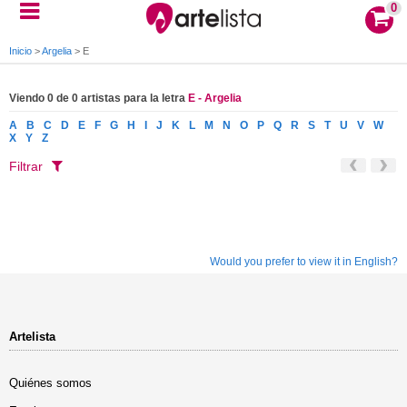
0
Inicio
>
Argelia
>
E
Viendo 0 de 0 artistas para la letra
E - Argelia
A
B
C
D
E
F
G
H
I
J
K
L
M
N
O
P
Q
R
S
T
U
V
W
X
Y
Z
Filtrar
Would you prefer to view it in English?
Artelista
Quiénes somos