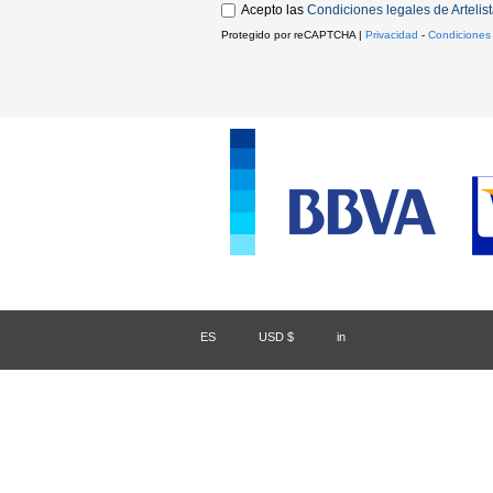
Acepto las
Condiciones legales de Artelis
Protegido por reCAPTCHA |
Privacidad
-
Condiciones
ES
/
USD $
/
in