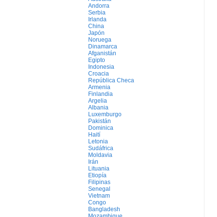
Andorra
Serbia
Irlanda
China
Japón
Noruega
Dinamarca
Afganistán
Egipto
Indonesia
Croacia
República Checa
Armenia
Finlandia
Argelia
Albania
Luxemburgo
Pakistán
Dominica
Haití
Letonia
Sudáfrica
Moldavia
Irán
Lituania
Etiopía
Filipinas
Senegal
Vietnam
Congo
Bangladesh
Mozambique