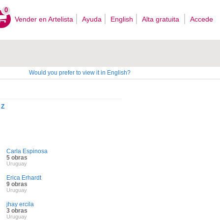
0
Vender en Artelista
Ayuda
English
Alta gratuita
Accede
Would you prefer to view it in English?
Z
Carla Espinosa
5 obras
Uruguay
Erica Erhardt
9 obras
Uruguay
jhay ercila
3 obras
Uruguay