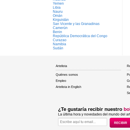
Yemen
Libia
Nauru
Omán
Kirguistán
San Vicente y las Granadinas
Camerún
Benin
República Democrática del Congo
Curazao
Namibia
Sudán
Artelista
Re
Quiénes somos
Po
Empleo
Gu
Artelista in English
R
Se
¿Te gustaría recibir nuestro
bo
La última hora y novedades del mundo del art