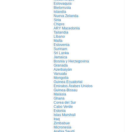
Eslovaquia
Bielorrusia
Islandia
Nueva Zelanda
Siria
Chipre
ARY Macedonia
Tailandia
Líbano
Malta
Eslovenia
Surinam
Sri Lanka
Jamaica
Bosnia y Herzegovina
Granada
Azerbaiyán
Vanuatu
Mongolia
Guinea Ecuatorial
Emiratos Árabes Unidos
Guinea-Bissau
Malasia
Ghana
Corea del Sur
Cabo Verde
Estonia
Islas Marshall
Iraq
Zimbabue
Micronesia
Arabia Saudí