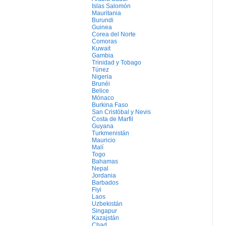
Islas Salomón
Mauritania
Burundi
Guinea
Corea del Norte
Comoras
Kuwait
Gambia
Trinidad y Tobago
Túnez
Nigeria
Brunéi
Belice
Mónaco
Burkina Faso
San Cristóbal y Nevis
Costa de Marfil
Guyana
Turkmenistán
Mauricio
Malí
Togo
Bahamas
Nepal
Jordania
Barbados
Fiyi
Laos
Uzbekistán
Singapur
Kazajstán
Chad