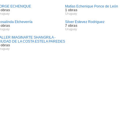
ORGE ECHENIQUE
Matías Echenique Ponce de León
 obras
1 obras
ruguay
Uruguay
osalinda Etcheverría
Silver Estevez Rodriguez
 obras
7 obras
ruguay
Uruguay
ALLER IMAGINARTE SHANGRILA -
IUDAD DE LA COSTA ESTELA PAREDES
 obras
ruguay