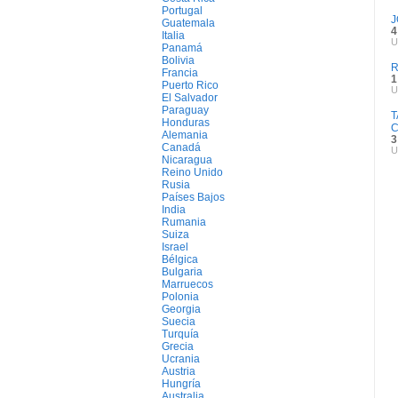
Portugal
J
Guatemala
4
Italia
U
Panamá
Bolivia
R
Francia
1
Puerto Rico
U
El Salvador
Paraguay
T
Honduras
C
Alemania
3
Canadá
U
Nicaragua
Reino Unido
Rusia
Países Bajos
India
Rumania
Suiza
Israel
Bélgica
Bulgaria
Marruecos
Polonia
Georgia
Suecia
Turquía
Grecia
Ucrania
Austria
Hungría
Australia