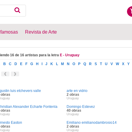
 famosas
Revista de Arte
iendo 16 de 16 artistas para la letra
E - Uruguay
A
B
C
D
E
F
G
H
I
J
K
L
M
N
O
P
Q
R
S
T
U
V
W
X
Y
gustin luis etchevers valle
arte en vidrio
 obras
2 obras
ruguay
Uruguay
hristian Alexander Echarte Fontenla
Domingo Estevez
 obras
40 obras
ruguay
Uruguay
rnesto Easton
Emiliano emilianodambrosio14
 obras
2 obras
ruguay
Uruguay