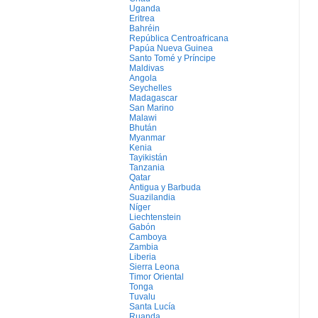
Uganda
Eritrea
Bahréin
República Centroafricana
Papúa Nueva Guinea
Santo Tomé y Príncipe
Maldivas
Angola
Seychelles
Madagascar
San Marino
Malawi
Bhután
Myanmar
Kenia
Tayikistán
Tanzania
Qatar
Antigua y Barbuda
Suazilandia
Níger
Liechtenstein
Gabón
Camboya
Zambia
Liberia
Sierra Leona
Timor Oriental
Tonga
Tuvalu
Santa Lucía
Ruanda