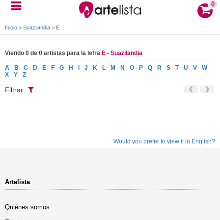
0
Inicio
>
Suazilandia
>
E
Viendo 0 de 0 artistas para la letra
E - Suazilandia
A
B
C
D
E
F
G
H
I
J
K
L
M
N
O
P
Q
R
S
T
U
V
W
X
Y
Z
Filtrar
Would you prefer to view it in English?
Artelista
Quiénes somos