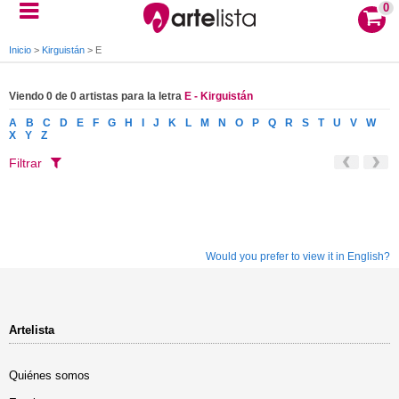
0
Inicio
>
Kirguistán
>
E
Viendo 0 de 0 artistas para la letra
E - Kirguistán
A
B
C
D
E
F
G
H
I
J
K
L
M
N
O
P
Q
R
S
T
U
V
W
X
Y
Z
Filtrar
Would you prefer to view it in English?
Artelista
Quiénes somos