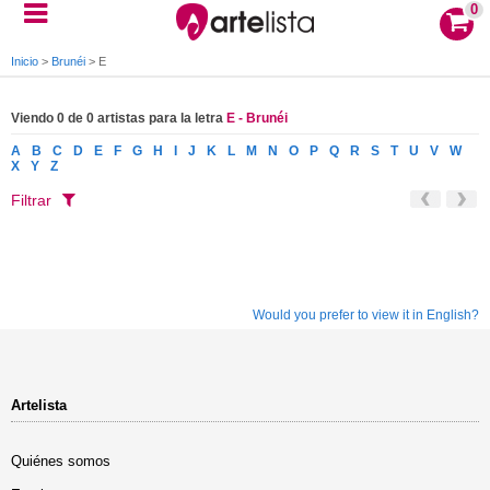
0
Inicio
>
Brunéi
>
E
Viendo 0 de 0 artistas para la letra
E - Brunéi
A
B
C
D
E
F
G
H
I
J
K
L
M
N
O
P
Q
R
S
T
U
V
W
X
Y
Z
Filtrar
Would you prefer to view it in English?
Artelista
Quiénes somos