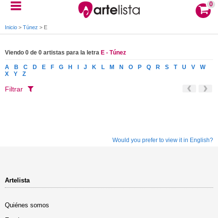
0
Inicio
>
Túnez
>
E
Viendo 0 de 0 artistas para la letra
E - Túnez
A
B
C
D
E
F
G
H
I
J
K
L
M
N
O
P
Q
R
S
T
U
V
W
X
Y
Z
Filtrar
Would you prefer to view it in English?
Artelista
Quiénes somos