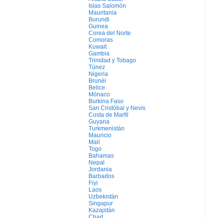
Islas Salomón
Mauritania
Burundi
Guinea
Corea del Norte
Comoras
Kuwait
Gambia
Trinidad y Tobago
Túnez
Nigeria
Brunéi
Belice
Mónaco
Burkina Faso
San Cristóbal y Nevis
Costa de Marfil
Guyana
Turkmenistán
Mauricio
Malí
Togo
Bahamas
Nepal
Jordania
Barbados
Fiyi
Laos
Uzbekistán
Singapur
Kazajstán
Chad