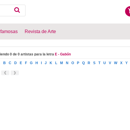
 famosas
Revista de Arte
iendo 0 de 0 artistas para la letra
E - Gabón
A
B
C
D
E
F
G
H
I
J
K
L
M
N
O
P
Q
R
S
T
U
V
W
X
Y