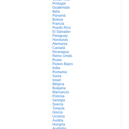
Portugal
Guatemala
Italia
Panamá
Bolivia
Francia
Puerto Rico
El Salvador
Paraguay
Honduras
Alemania
Canadá
Nicaragua
Reino Unido
Rusia
Países Bajos
India
Rumania
Suiza
Israel
Bélgica
Bulgaria
Marruecos
Polonia
Georgia
Suecia
Turquía
Grecia
Ucrania
Austria
Hungría
Australia