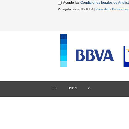
Acepto las
Condiciones legales de Artelis
Protegido por reCAPTCHA |
Privacidad
-
Condiciones
ES
/
USD $
/
in