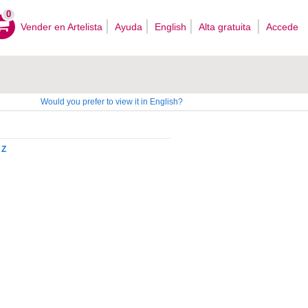
0
Vender en Artelista
Ayuda
English
Alta gratuita
Accede
Would you prefer to view it in English?
Z