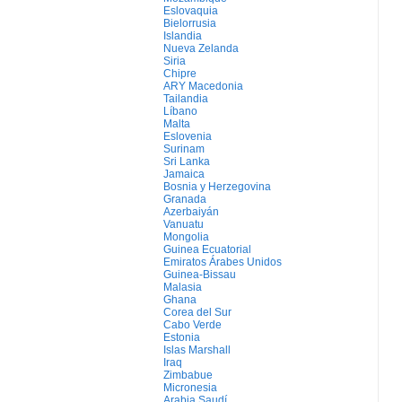
Eslovaquia
Bielorrusia
Islandia
Nueva Zelanda
Siria
Chipre
ARY Macedonia
Tailandia
Líbano
Malta
Eslovenia
Surinam
Sri Lanka
Jamaica
Bosnia y Herzegovina
Granada
Azerbaiyán
Vanuatu
Mongolia
Guinea Ecuatorial
Emiratos Árabes Unidos
Guinea-Bissau
Malasia
Ghana
Corea del Sur
Cabo Verde
Estonia
Islas Marshall
Iraq
Zimbabue
Micronesia
Arabia Saudí