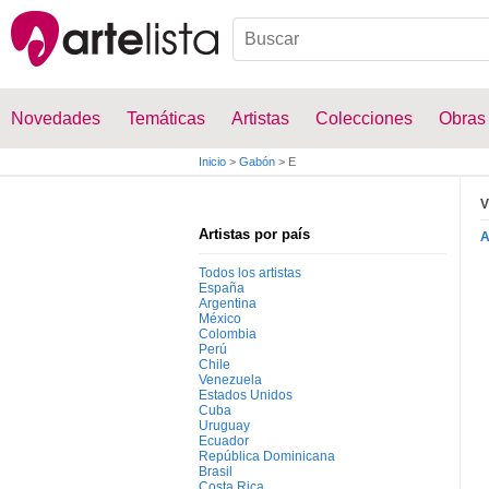
Novedades
Temáticas
Artistas
Colecciones
Obras
Inicio
>
Gabón
>
E
V
Artistas por país
Todos los artistas
España
Argentina
México
Colombia
Perú
Chile
Venezuela
Estados Unidos
Cuba
Uruguay
Ecuador
República Dominicana
Brasil
Costa Rica