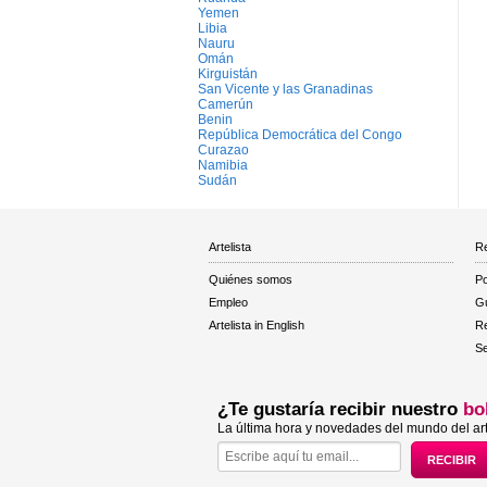
Yemen
Libia
Nauru
Omán
Kirguistán
San Vicente y las Granadinas
Camerún
Benin
República Democrática del Congo
Curazao
Namibia
Sudán
Artelista
Re
Quiénes somos
Po
Empleo
Gu
Artelista in English
R
Se
¿Te gustaría recibir nuestro
bo
La última hora y novedades del mundo del art