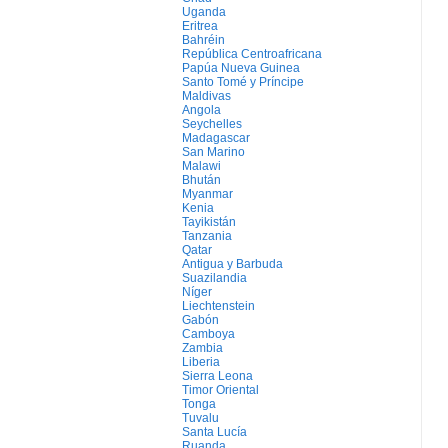
Uganda
Eritrea
Bahréin
República Centroafricana
Papúa Nueva Guinea
Santo Tomé y Príncipe
Maldivas
Angola
Seychelles
Madagascar
San Marino
Malawi
Bhután
Myanmar
Kenia
Tayikistán
Tanzania
Qatar
Antigua y Barbuda
Suazilandia
Níger
Liechtenstein
Gabón
Camboya
Zambia
Liberia
Sierra Leona
Timor Oriental
Tonga
Tuvalu
Santa Lucía
Ruanda