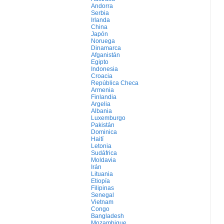
Andorra
Serbia
Irlanda
China
Japón
Noruega
Dinamarca
Afganistán
Egipto
Indonesia
Croacia
República Checa
Armenia
Finlandia
Argelia
Albania
Luxemburgo
Pakistán
Dominica
Haití
Letonia
Sudáfrica
Moldavia
Irán
Lituania
Etiopía
Filipinas
Senegal
Vietnam
Congo
Bangladesh
Mozambique