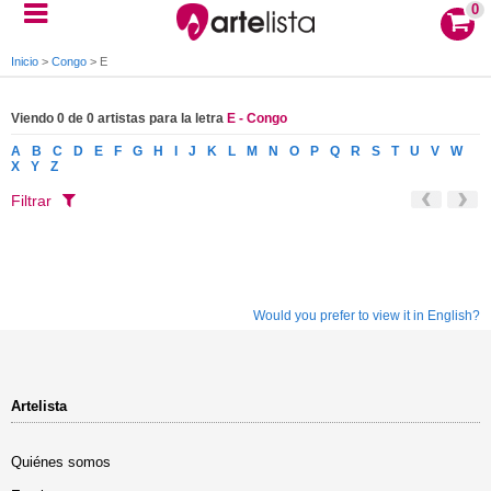
0
Inicio
>
Congo
>
E
Viendo 0 de 0 artistas para la letra
E - Congo
A
B
C
D
E
F
G
H
I
J
K
L
M
N
O
P
Q
R
S
T
U
V
W
X
Y
Z
Filtrar
Would you prefer to view it in English?
Artelista
Quiénes somos