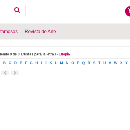
 famosas
Revista de Arte
iendo 0 de 0 artistas para la letra
I - Etiopía
A
B
C
D
E
F
G
H
I
J
K
L
M
N
O
P
Q
R
S
T
U
V
W
X
Y