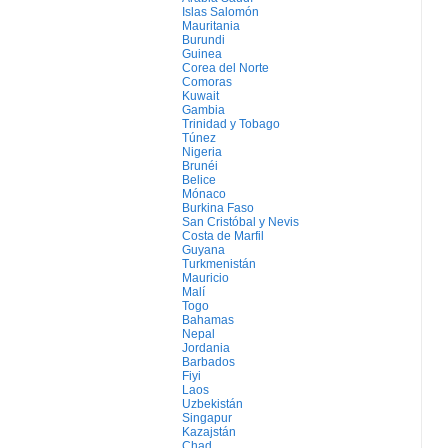
Islas Salomón
Mauritania
Burundi
Guinea
Corea del Norte
Comoras
Kuwait
Gambia
Trinidad y Tobago
Túnez
Nigeria
Brunéi
Belice
Mónaco
Burkina Faso
San Cristóbal y Nevis
Costa de Marfil
Guyana
Turkmenistán
Mauricio
Malí
Togo
Bahamas
Nepal
Jordania
Barbados
Fiyi
Laos
Uzbekistán
Singapur
Kazajstán
Chad