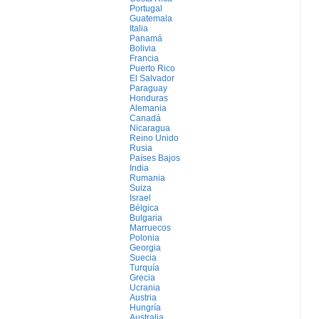
Portugal
Guatemala
Italia
Panamá
Bolivia
Francia
Puerto Rico
El Salvador
Paraguay
Honduras
Alemania
Canadá
Nicaragua
Reino Unido
Rusia
Países Bajos
India
Rumania
Suiza
Israel
Bélgica
Bulgaria
Marruecos
Polonia
Georgia
Suecia
Turquía
Grecia
Ucrania
Austria
Hungría
Australia