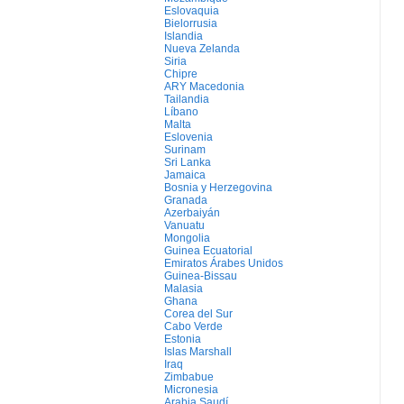
Eslovaquia
Bielorrusia
Islandia
Nueva Zelanda
Siria
Chipre
ARY Macedonia
Tailandia
Líbano
Malta
Eslovenia
Surinam
Sri Lanka
Jamaica
Bosnia y Herzegovina
Granada
Azerbaiyán
Vanuatu
Mongolia
Guinea Ecuatorial
Emiratos Árabes Unidos
Guinea-Bissau
Malasia
Ghana
Corea del Sur
Cabo Verde
Estonia
Islas Marshall
Iraq
Zimbabue
Micronesia
Arabia Saudí