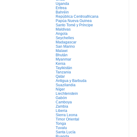
Uganda
Eritrea
Bahréin
República Centroafricana
Papúa Nueva Guinea
Santo Tomé y Príncipe
Maldivas
Angola
Seychelles
Madagascar
San Marino
Malawi
Bhután
Myanmar
Kenia
Tayikistán
Tanzania
Qatar
Antigua y Barbuda
Suazilandia
Níger
Liechtenstein
Gabón
Camboya
Zambia
Liberia
Sierra Leona
Timor Oriental
Tonga
Tuvalu
Santa Lucía
Ruanda