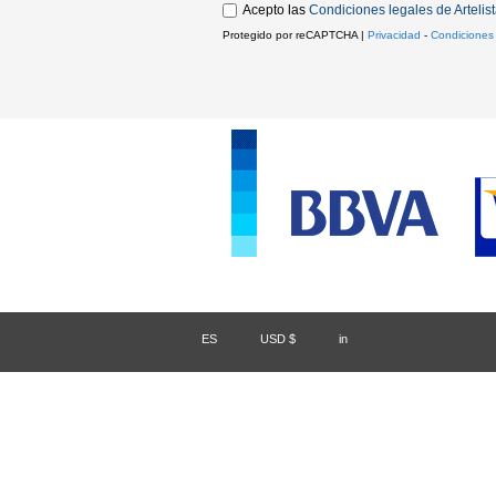
Acepto las
Condiciones legales de Artelis
Protegido por reCAPTCHA |
Privacidad
-
Condiciones
ES
/
USD $
/
in