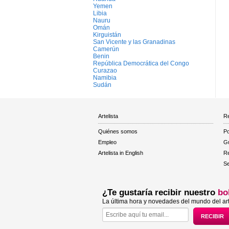
Yemen
Libia
Nauru
Omán
Kirguistán
San Vicente y las Granadinas
Camerún
Benin
República Democrática del Congo
Curazao
Namibia
Sudán
Artelista
Re
Quiénes somos
Po
Empleo
Gu
Artelista in English
R
Se
¿Te gustaría recibir nuestro
bo
La última hora y novedades del mundo del art