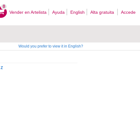
0
Vender en Artelista
Ayuda
English
Alta gratuita
Accede
Would you prefer to view it in English?
Z