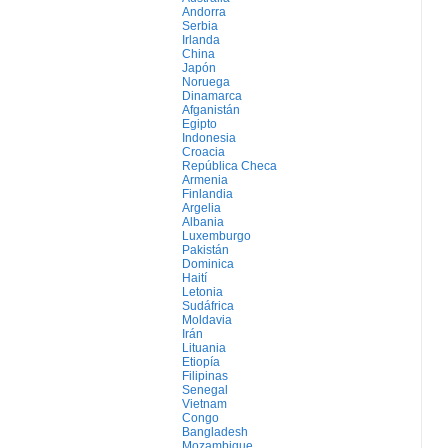
Andorra
Serbia
Irlanda
China
Japón
Noruega
Dinamarca
Afganistán
Egipto
Indonesia
Croacia
República Checa
Armenia
Finlandia
Argelia
Albania
Luxemburgo
Pakistán
Dominica
Haití
Letonia
Sudáfrica
Moldavia
Irán
Lituania
Etiopía
Filipinas
Senegal
Vietnam
Congo
Bangladesh
Mozambique