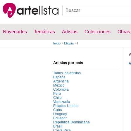
Novedades
Temáticas
Artistas
Colecciones
Obras
Inicio
>
Etiopía
>
I
V
Artistas por país
Todos los artistas
España
Argentina
México
Colombia
Perú
Chile
Venezuela
Estados Unidos
Cuba
Uruguay
Ecuador
República Dominicana
Brasil
Costa Rica