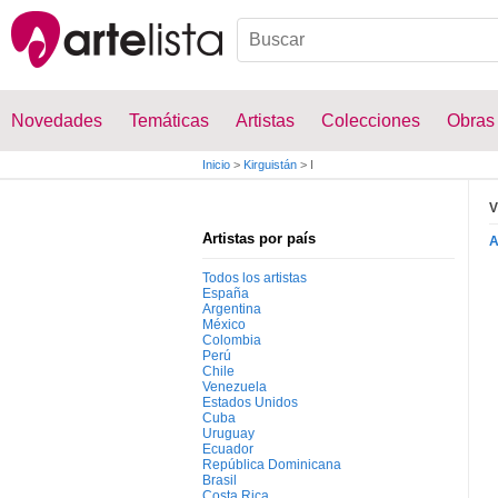
Novedades
Temáticas
Artistas
Colecciones
Obras
Inicio
>
Kirguistán
>
I
V
Artistas por país
Todos los artistas
España
Argentina
México
Colombia
Perú
Chile
Venezuela
Estados Unidos
Cuba
Uruguay
Ecuador
República Dominicana
Brasil
Costa Rica