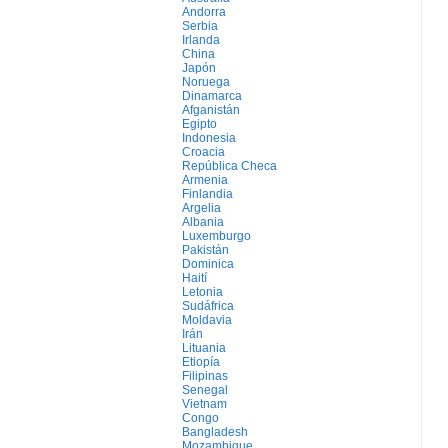
Andorra
Serbia
Irlanda
China
Japón
Noruega
Dinamarca
Afganistán
Egipto
Indonesia
Croacia
República Checa
Armenia
Finlandia
Argelia
Albania
Luxemburgo
Pakistán
Dominica
Haití
Letonia
Sudáfrica
Moldavia
Irán
Lituania
Etiopía
Filipinas
Senegal
Vietnam
Congo
Bangladesh
Mozambique