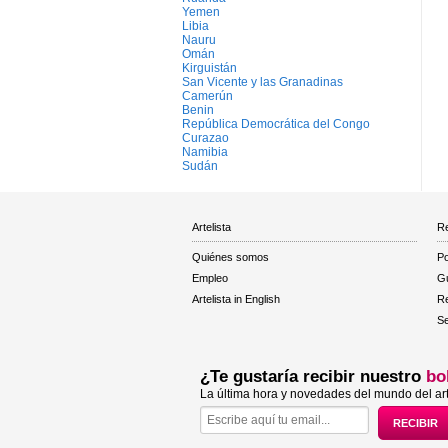
Yemen
Libia
Nauru
Omán
Kirguistán
San Vicente y las Granadinas
Camerún
Benin
República Democrática del Congo
Curazao
Namibia
Sudán
Artelista
Re
Quiénes somos
Po
Empleo
Gu
Artelista in English
R
Se
¿Te gustaría recibir nuestro
bo
La última hora y novedades del mundo del art