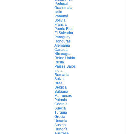
Portugal
Guatemala
Italia
Panamá
Bolivia
Francia
Puerto Rico
El Salvador
Paraguay
Honduras
Alemania
Canadá
Nicaragua
Reino Unido
Rusia
Países Bajos
India
Rumania
Suiza
Israel
Bélgica
Bulgaria
Marruecos
Polonia
Georgia
Suecia
Turquía
Grecia
Ucrania
Austria
Hungría
Australia