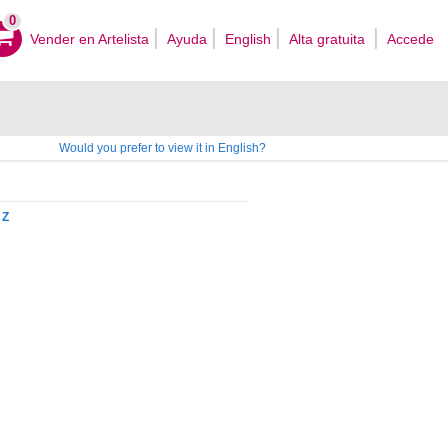
0
Vender en Artelista
Ayuda
English
Alta gratuita
Accede
Would you prefer to view it in English?
Z