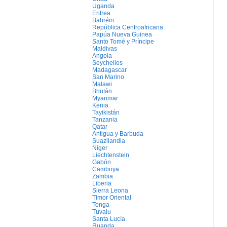
Uganda
Eritrea
Bahréin
República Centroafricana
Papúa Nueva Guinea
Santo Tomé y Príncipe
Maldivas
Angola
Seychelles
Madagascar
San Marino
Malawi
Bhután
Myanmar
Kenia
Tayikistán
Tanzania
Qatar
Antigua y Barbuda
Suazilandia
Níger
Liechtenstein
Gabón
Camboya
Zambia
Liberia
Sierra Leona
Timor Oriental
Tonga
Tuvalu
Santa Lucía
Ruanda