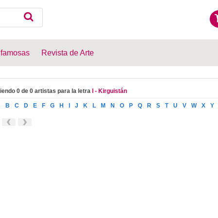
 famosas
Revista de Arte
iendo 0 de 0 artistas para la letra
I - Kirguistán
A
B
C
D
E
F
G
H
I
J
K
L
M
N
O
P
Q
R
S
T
U
V
W
X
Y