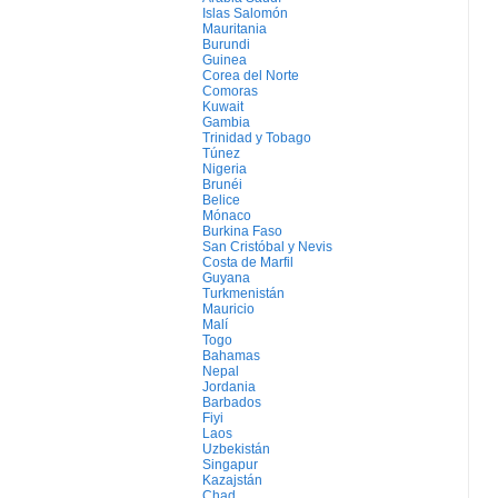
Islas Salomón
Mauritania
Burundi
Guinea
Corea del Norte
Comoras
Kuwait
Gambia
Trinidad y Tobago
Túnez
Nigeria
Brunéi
Belice
Mónaco
Burkina Faso
San Cristóbal y Nevis
Costa de Marfil
Guyana
Turkmenistán
Mauricio
Malí
Togo
Bahamas
Nepal
Jordania
Barbados
Fiyi
Laos
Uzbekistán
Singapur
Kazajstán
Chad