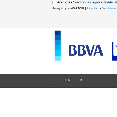
Acepto las
Condiciones legales de Artelis
Protegido por reCAPTCHA |
Privacidad
-
Condiciones
ES
/
USD $
/
in