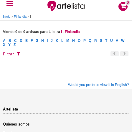
0
Inicio
>
Finlandia
>
I
Viendo 0 de 0 artistas para la letra
I - Finlandia
A
B
C
D
E
F
G
H
I
J
K
L
M
N
O
P
Q
R
S
T
U
V
W
X
Y
Z
Filtrar
Would you prefer to view it in English?
Artelista
Quiénes somos