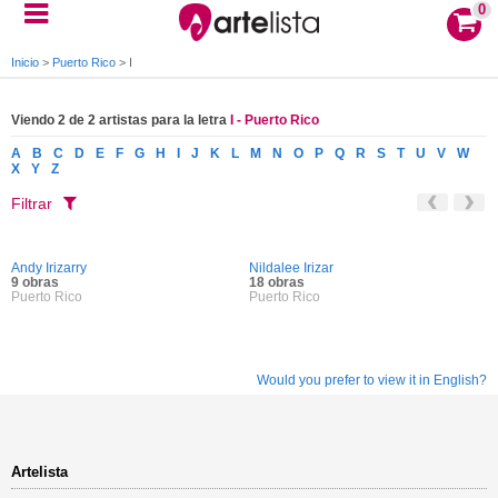
0
Inicio
>
Puerto Rico
>
I
Viendo 2 de 2 artistas para la letra
I - Puerto Rico
A
B
C
D
E
F
G
H
I
J
K
L
M
N
O
P
Q
R
S
T
U
V
W
X
Y
Z
Filtrar
Andy Irizarry
Nildalee Irizar
9 obras
18 obras
Puerto Rico
Puerto Rico
Would you prefer to view it in English?
Artelista