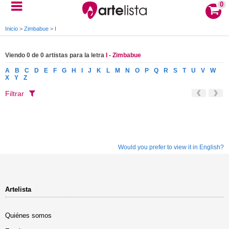
0
Inicio
>
Zimbabue
>
I
Viendo 0 de 0 artistas para la letra
I - Zimbabue
A
B
C
D
E
F
G
H
I
J
K
L
M
N
O
P
Q
R
S
T
U
V
W
X
Y
Z
Filtrar
Would you prefer to view it in English?
Artelista
Quiénes somos