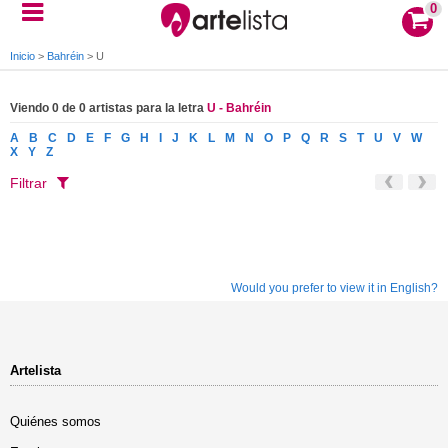
0
Inicio
>
Bahréin
>
U
Viendo 0 de 0 artistas para la letra
U - Bahréin
A
B
C
D
E
F
G
H
I
J
K
L
M
N
O
P
Q
R
S
T
U
V
W
X
Y
Z
Filtrar
Would you prefer to view it in English?
Artelista
Quiénes somos