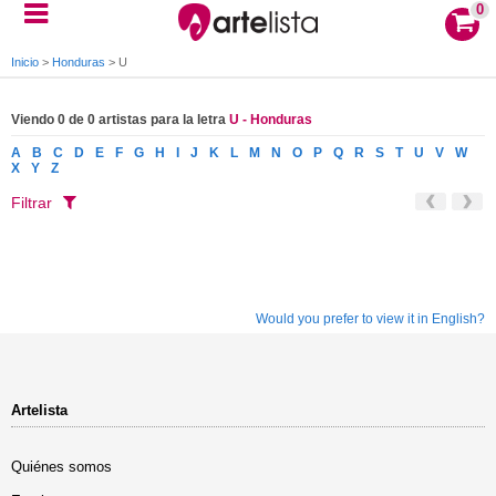
0
Inicio
>
Honduras
>
U
Viendo 0 de 0 artistas para la letra
U - Honduras
A
B
C
D
E
F
G
H
I
J
K
L
M
N
O
P
Q
R
S
T
U
V
W
X
Y
Z
Filtrar
Would you prefer to view it in English?
Artelista
Quiénes somos